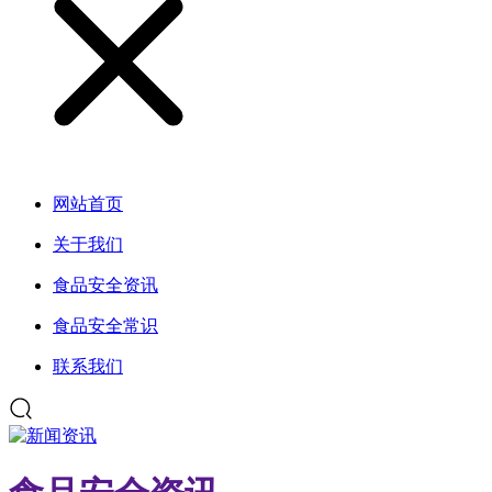
网站首页
关于我们
食品安全资讯
食品安全常识
联系我们