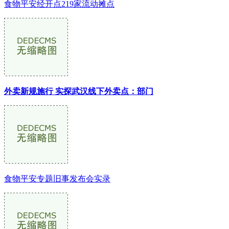
食物平安经开点219家流动摊点
外卖新规施行 实探武汉线下外卖点：部门
食物平安专题旧事发布会实录