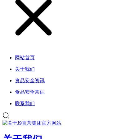
网站首页
关于我们
食品安全资讯
食品安全常识
联系我们