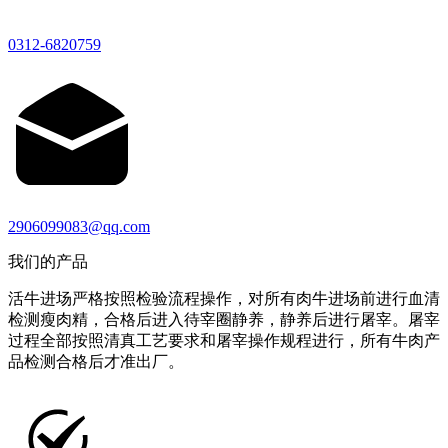
0312-6820759
2906099083@qq.com
我们的产品
活牛进场严格按照检验流程操作，对所有肉牛进场前进行血清
检测瘦肉精，合格后进入待宰圈静养，静养后进行屠宰。屠宰
过程全部按照清真工艺要求和屠宰操作规程进行，所有牛肉产
品检测合格后才准出厂。