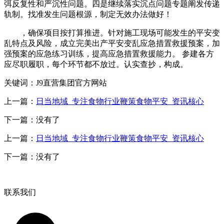
弭反复性和严沉性问题。四是继续落实沉点问题专题阐发传递
轨制。找准发生问题根源，制定无效办法做好！
，确保项目按打算推进。针对施工现场可能发生的平安变
乱特点及风险，成立完美出产平安变乱应急措置救援预案，加
强预案的应急练习训练，提高应急措置救援能力。 参建各方
应尽职履职，每个环节都不放过。认实查抄，构成。
关键词：J9直营集团官方网站
上一篇：
日当地域_专注食物行业鞭策食物平安_资讯核心
下一篇：没有了
上一篇：
日当地域_专注食物行业鞭策食物平安_资讯核心
下一篇：没有了
联系我们