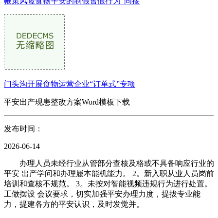
鞭策风险食物平安的制假售假行为“间接
门头沟开展食物运营企业“订单式”专项
平安出产现患整改方案Word模板下载
发布时间：
2026-06-14
办理人员未经行业从管部分查核及格或不具备响应行业的
平安 出产学问和办理履本能机能力。 2。新入职从业人员岗前
培训和查核不规范。 3。未按对智能视频违规行为进行处置。
工做摆设 会议要求，切实加强平安办理力度，提拔专业能
力，提建各方的平安认识，及时发觉并。