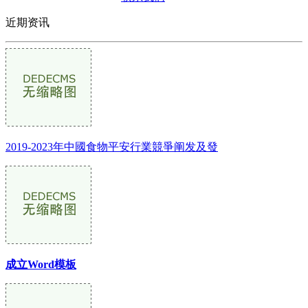
近期资讯
2019-2023年中國食物平安行業競爭阐发及發
成立Word模板