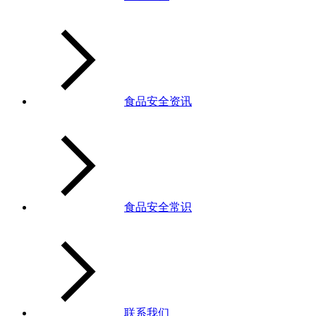
食品安全资讯
食品安全常识
联系我们