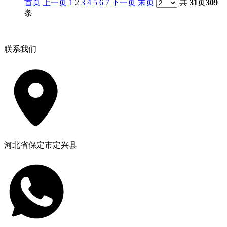
首页
上一页
1
2
3
4
5
6
7
下一页
末页
共
31
页
309
条
联系我们
河北省保定市定兴县