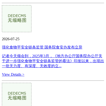
2026-07-25
强化食物平安全链条监管 国务院食安办发布立异
记者今天领会到，2025年3月，《地方办公厅国务院办公厅关
于进一步强化食物平安全链条监管的看法》印发以来，出现出
一批无力度、有深度、无效度的立...
View Details >