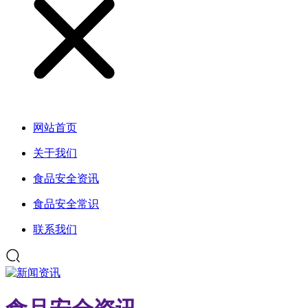
网站首页
关于我们
食品安全资讯
食品安全常识
联系我们