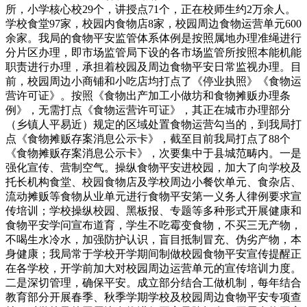
所，小学核心校29个，讲授点71个，正在校师生约2万余人。
学校食堂97家，校园内食物店8家，校园周边食物运营单元600
余家。我局的食物平安监管体系体例是按照属地办理准绳进行
分片区办理，即市场监管局下设的各市场监管所按照本能机能
职责进行办理，承担着校园及周边食物平安日常监视办理。目
前，校园周边小商铺和小吃店均打点了《停业执照》《食物运
营许可证》。按照《食物出产加工小做坊和食物摊贩办理条
例》，无需打点《食物运营许可证》，其正在城市办理部分
（乡镇人平易近）规定的区域处置食物运营勾当的，到我局打
点《食物摊贩存案消息公示卡》，截至目前我局打点了88个
《食物摊贩存案消息公示卡》，次要集中于县城范畴内。一是
强化宣传、营制空气。操纵食物平安进校园，加大了向学校及
托长机构食堂、校园食物店及学校周边小餐饮单元、食杂店、
流动摊贩等食物从业单元进行食物平安第一义务人律例要求宣
传培训；学校操纵校园、黑板报、专题等多种形式开展健康和
食物平安学问宣布道育，学生不吃霉变食物，不买三无产物，
不喝生水冷水，加强防护认识，盲目抵制冒充、伪劣产物，本
身健康；我局常于学校开学期间制做校园食物平安宣传提醒正
在各学校，开学前加大对校园周边运营单元的宣传培训力度。
二是深切管理，确保平安。成立部分结合工做机制，每年结合
教育部分开展春季、秋季学期学校及校园周边食物平安专项查