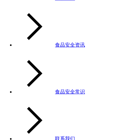
食品安全资讯
食品安全常识
联系我们