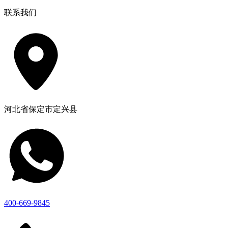
联系我们
河北省保定市定兴县
400-669-9845