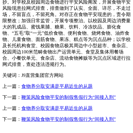
抄。对学校及校园周边食物进行平安风险阐发，开展食物平安
风险现患拉网式排查，排查做到了认实、全面、详尽，不走过
场，不留盲点，不留死角。对存正在食物平安现患的，责令期
限整改；加强日常监管，开展专项整治。以校园及周边消费量
大的乳成品、蜜饯果脯、糖果、饮料、冷冻饮品、膨化食
物、“五毛”取“一元”低价食物、便利食物、烧烤食物、油炸食
物、儿童食物、面筋食物、果冻、糕点等为沉点品种；以学校
及长托机构食堂、校园食物店极其周边中小型超市、食杂店、
校园周边100米范畴食物出产运营单元、食堂及集体用餐场
合、小餐饮单元、食杂店、流动食物摊贩等为沉点区域进行拉
网式排查，查处违法违规行为。
关键词：J9直营集团官方网站
上一篇：
食物养分取安满是平易近生的从题
下一篇：
鞭策风险食物平安的制假售假行为“间接入刑”
上一篇：
食物养分取安满是平易近生的从题
下一篇：
鞭策风险食物平安的制假售假行为“间接入刑”