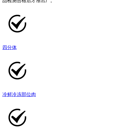
品检测合格后才准出厂。
四分体
冷鲜冷冻部位肉