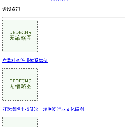
近期资讯
立异社会管理体系体例
好欢螺携手檀健次：螺蛳粉行业文化破圈