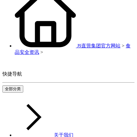
J9直营集团官方网站
>
食
品安全资讯
>
快捷导航
全部分类
关于我们