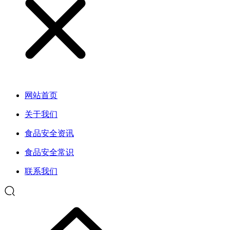
网站首页
关于我们
食品安全资讯
食品安全常识
联系我们