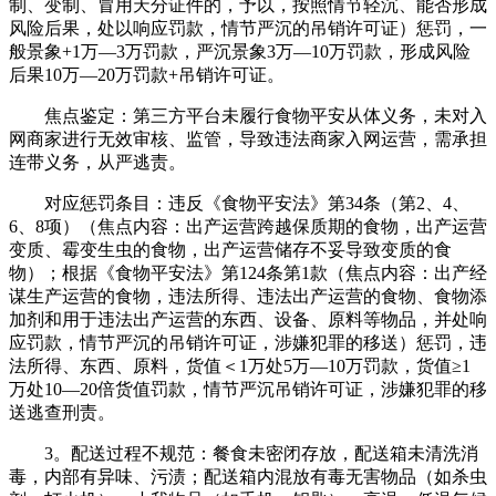
制、变制、冒用天分证件的，予以，按照情节轻沉、能否形成
风险后果，处以响应罚款，情节严沉的吊销许可证）惩罚，一
般景象+1万—3万罚款，严沉景象3万—10万罚款，形成风险
后果10万—20万罚款+吊销许可证。
焦点鉴定：第三方平台未履行食物平安从体义务，未对入
网商家进行无效审核、监管，导致违法商家入网运营，需承担
连带义务，从严逃责。
对应惩罚条目：违反《食物平安法》第34条（第2、4、
6、8项）（焦点内容：出产运营跨越保质期的食物，出产运营
变质、霉变生虫的食物，出产运营储存不妥导致变质的食
物）；根据《食物平安法》第124条第1款（焦点内容：出产经
谋生产运营的食物，违法所得、违法出产运营的食物、食物添
加剂和用于违法出产运营的东西、设备、原料等物品，并处响
应罚款，情节严沉的吊销许可证，涉嫌犯罪的移送）惩罚，违
法所得、东西、原料，货值＜1万处5万—10万罚款，货值≥1
万处10—20倍货值罚款，情节严沉吊销许可证，涉嫌犯罪的移
送逃查刑责。
3。配送过程不规范：餐食未密闭存放，配送箱未清洗消
毒，内部有异味、污渍；配送箱内混放有毒无害物品（如杀虫