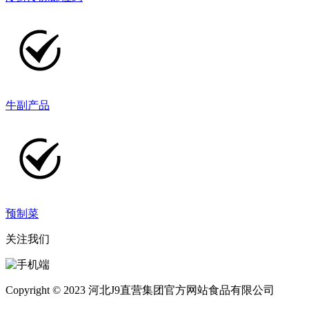
牛副产品
预制菜
关注我们
Copyright © 2023 河北J9直营集团官方网站食品有限公司