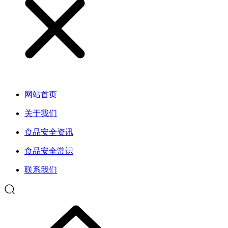
网站首页
关于我们
食品安全资讯
食品安全常识
联系我们