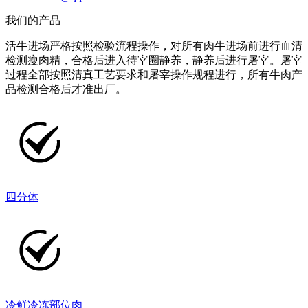
我们的产品
活牛进场严格按照检验流程操作，对所有肉牛进场前进行血清
检测瘦肉精，合格后进入待宰圈静养，静养后进行屠宰。屠宰
过程全部按照清真工艺要求和屠宰操作规程进行，所有牛肉产
品检测合格后才准出厂。
四分体
冷鲜冷冻部位肉