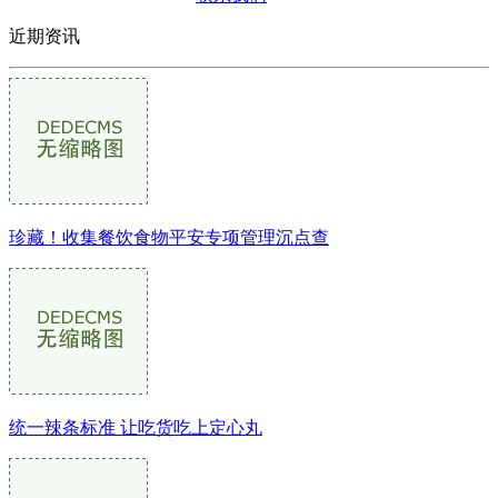
近期资讯
珍藏！收集餐饮食物平安专项管理沉点查
统一辣条标准 让吃货吃上定心丸