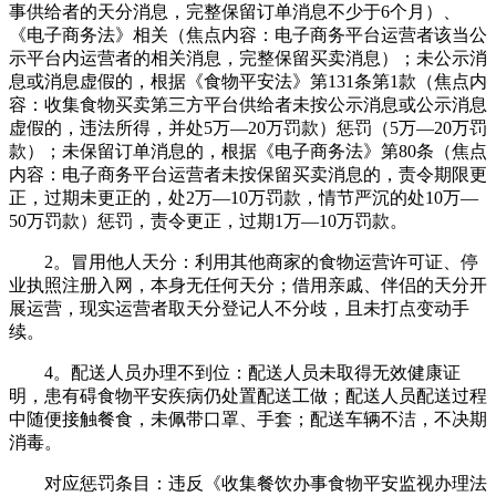
事供给者的天分消息，完整保留订单消息不少于6个月）、
《电子商务法》相关（焦点内容：电子商务平台运营者该当公
示平台内运营者的相关消息，完整保留买卖消息）；未公示消
息或消息虚假的，根据《食物平安法》第131条第1款（焦点内
容：收集食物买卖第三方平台供给者未按公示消息或公示消息
虚假的，违法所得，并处5万—20万罚款）惩罚（5万—20万罚
款）；未保留订单消息的，根据《电子商务法》第80条（焦点
内容：电子商务平台运营者未按保留买卖消息的，责令期限更
正，过期未更正的，处2万—10万罚款，情节严沉的处10万—
50万罚款）惩罚，责令更正，过期1万—10万罚款。
2。冒用他人天分：利用其他商家的食物运营许可证、停
业执照注册入网，本身无任何天分；借用亲戚、伴侣的天分开
展运营，现实运营者取天分登记人不分歧，且未打点变动手
续。
4。配送人员办理不到位：配送人员未取得无效健康证
明，患有碍食物平安疾病仍处置配送工做；配送人员配送过程
中随便接触餐食，未佩带口罩、手套；配送车辆不洁，不决期
消毒。
对应惩罚条目：违反《收集餐饮办事食物平安监视办理法