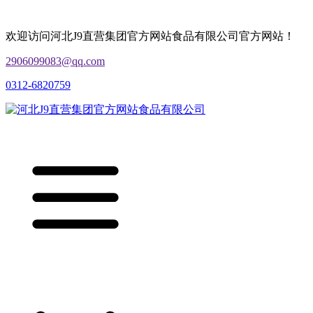
欢迎访问河北J9直营集团官方网站食品有限公司官方网站！
2906099083@qq.com
0312-6820759