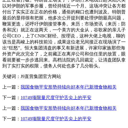
以对伊朗的军事步履，曾经持续近一个月。这场冲突让各方都
付出了实实正在正在的价格，通俗的糊口也遭到波及。特朗普
最后的显得很有把握，他多次公开提到要处理伊朗最高问题，
鞭策更迭，还呼吁伊朗接管事务。来历：市场资讯（来历：防
务和况）就正在这两天，一个美方的大金从，谷歌家的亲儿子
公司CEO，上了CNBC财经。按理说，这种大佬上电视，聊的
该当是高峻上的科技前沿，成果这位老兄间接正在现场演了一
出“狂怒”。恒大集团清盘的事又有新进展，许家印家族那些海
外资产此次完全了，之前藏正在离岸公司和信任里的放置，眼
看就要被一步步逃回来。高档法院的几回裁定，让清盘团队拿
到了实打实的权限，债务人何处也多了几分盼头。
关键词：J9直营集团官方网站
上一篇：
我国食物平安形势持续向好本年已新增食物相关
下一篇：
10749项限量尺度守护舌尖上的平安
上一篇：
我国食物平安形势持续向好本年已新增食物相关
下一篇：
10749项限量尺度守护舌尖上的平安