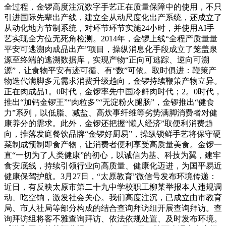
全过程，金锣高度注沉数字手艺正在质量保障中的使用，不只
引进国际先辈出产线，建立全从动尺度化出产系统，还成立了
从动化地方节制系统，对环节环节实施24小时，并使用AI手
艺实现全方位无死角检测。2014年，金锣上线“全程产质量量
平安可逃溯肉成品出产”项目，操纵消息化手段成立了笼盖泉
源至终端的逃溯数据库，实现产物“正向可逃踪、逆向可溯
源”，让食物平安有迹可循、有“数”可依。取时俱进：鞭策产
物迭代满脚多元需求消费升级趋向，金锣持续鞭策产物立异。
正在肉成品1。0时代，金锣率先中国冷鲜肉时代；2。0时代，
推出“加钙金锣王”“肉粒多”“无淀粉火腿肠”，金锣推出“健食
力”系列，以低脂、减盐、高炊事纤维等劣势满脚消费者对健
康养分的需求。此外，金锣还把握“懒人经济”取便利消费趋
向，推落发庭餐饮品牌“金锣好厨易”，操纵锁鲜手艺将保守硬
菜制成预制即食产物，让消费者便利享受高质量美食。金锣一
直“一切为了人类健康”的初心，以诚信为基、科技为翼，建牢
食安底线，持续引领行业向高质量、健康化迈进，为国平易近
健康保驾护航。3月27日，“太原教育”微信号发布环境传递：
近日，有反映太原市第二十九中学校职工柳某举报本人违规调
动、吃空饷，激发社会关心。我们高度注沉，已成立由市教育
局、市人社局等部分构成的结合查询拜访组开展查询拜访。查
询拜访组将客不雅查询拜访、依法依规处置、及时发布环境。