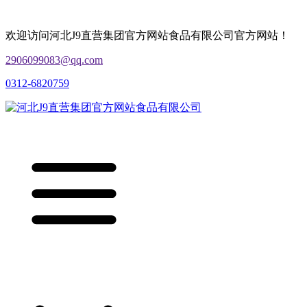
欢迎访问河北J9直营集团官方网站食品有限公司官方网站！
2906099083@qq.com
0312-6820759