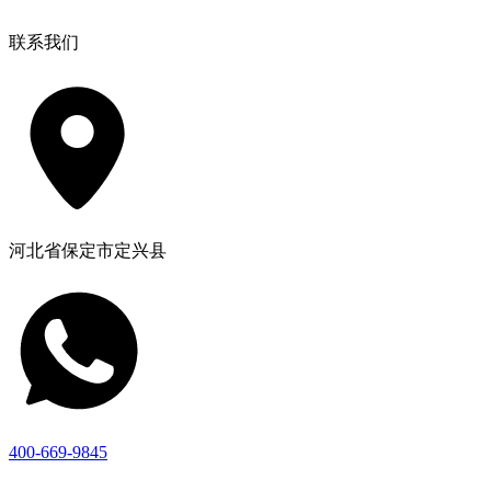
联系我们
河北省保定市定兴县
400-669-9845