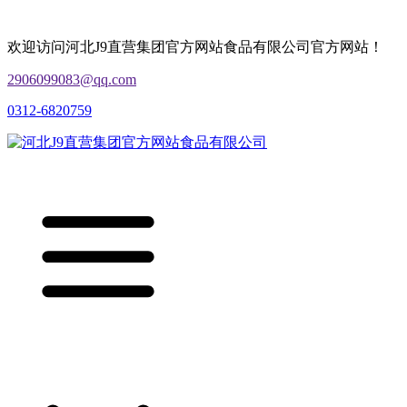
欢迎访问河北J9直营集团官方网站食品有限公司官方网站！
2906099083@qq.com
0312-6820759