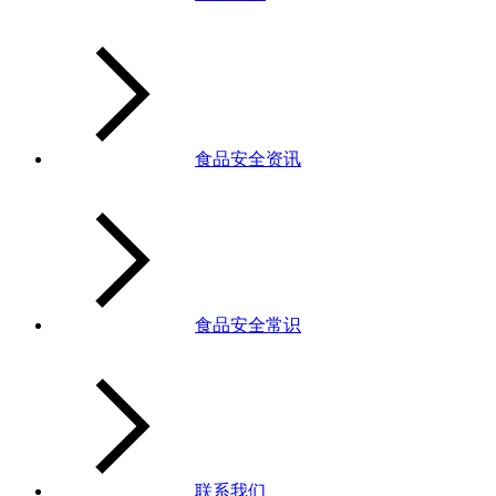
食品安全资讯
食品安全常识
联系我们