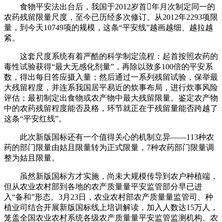
食物平安法出台后，我国于2012岁首年月次制定同一的
农药残留限量尺度，至今已历经多次修订。从2012年2293项限
量，到今天10749项的规模，这条“平安线”越画越细、越拉越
紧。
这套尺度系统有着严酷的科学制定流程：起首按照农药的
毒性试验获得“最大无感化剂量”，再除以致多100倍的平安系
数，得出每日答应摄入量；然后通过一系列残留试验，保举最
大残留程度，并连系我国居平易近的炊事布局，进行炊事风险
评估；最初制定出食物或农产物中最大残留限量。鉴定农产物
中的农药残留程度能否及格，环节就正在于残留量能否跨越了
这条“平安红线”。
此次新版国标还有一个值得关心的机制立异——113种农
药的部门限量由姑且限量转为正式限量，7种农药部门限量调
整为姑且限量。
虽然新版国标方才实施，尚未大规模传导到农户种植端，
但从农业农村部到各地的农产质量量平安监管部分早已进
入“备和”形态。3月23日，农业农村部农产质量量监管司、种
植业司结合开展新版国标线上培训解读，加入人数达15万人，
笼盖全国农业农村系统各级农产质量量平安监管监测机构、农