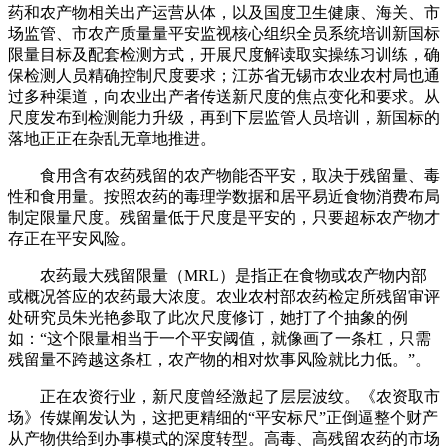
药和农产物相关出产运营从体，以及国度卫生健康、海关、市
场监管、市农产质量量平安监视核心组织全员系统培训新国标
限量目标及配套检测方式，开展尺度解读取实操练习训练，确
保检测人员精确控制尺度要求；江苏省无锡市农业农村局也通
过多种渠道，向农业出产者传送新尺度的焦点变化和要求。从
尺度发布到检测能力升级，再到下层监管人员培训，新国标的
落地正正在杂乱无章地推进。
食用含有农药残留的农产物能否平安，取决于残留量、毒
性和食用量。按照农药的毒理学数据和居平易近食物消费布局
制定限量尺度。残留量低于尺度是平安的，只要超标农产物才
存正在平安风险。
农药最大残留限量（MRL）是指正在食物或农产物内部
或概况答应的农药最大浓度。农业农村部农药检定所残留审评
处研究员朱光艳参取了此次尺度修订，她打了个抽象的例
如：“这个限量相当于一个平安阈值，就像画了一条杠，只需
残留量不跨越这条杠，农产物的相对炊事风险就比力低。”。
正在农资行业，新尺度曾经激起了层层波纹。《农资取市
场》传媒阐发认为，这把更精细的“平安标尺”正倒逼整个财产
从产物供给到办事模式的深度转型。高毒、高残留农药的市场