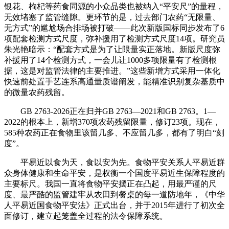
银花、枸杞等药食同源的小众品类也被纳入“平安尺”的量程，
无效堵塞了监管缝隙。更环节的是，过去部门农药“无限量、
无方式”的尴尬场合排场被打破——此次新版国标同步发布了6
项配套检测方式尺度，弥补援用了检测方式尺度14项。研究员
朱光艳暗示：“配套方式是为了让限量实正落地。新版尺度弥
补援用了14个检测方式，一会儿让1000多项限量有了检测根
据，这是对监管法律的主要推进。”这些新增方式采用一体化
快速前处置手艺连系高通量质谱阐发，能精准识别复杂基质中
的微量农药残留。
GB 2763-2026正在归并GB 2763—2021和GB 2763。1—
2022的根本上，新增370项农药残留限量，修订23项。现在，
585种农药正在食物里该留几多、不应留几多，都有了明白“刻
度”。
平易近以食为天，食以安为先。食物平安关系人平易近群
众身体健康和生命平安，是权衡一个国度平易近生保障程度的
主要标尺。我国一直将食物平安摆正在凸起，用最严谨的尺
度、最严酷的监管建牢从农田到餐桌的每一道防地年，《中华
人平易近国食物平安法》正式出台，并于2015年进行了初次全
面修订，建立起笼盖全过程的法令保障系统。