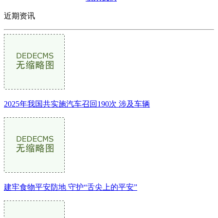
近期资讯
2025年我国共实施汽车召回190次 涉及车辆
建牢食物平安防地 守护“舌尖上的平安”