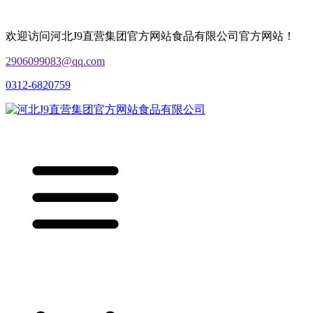
欢迎访问河北J9直营集团官方网站食品有限公司官方网站！
2906099083@qq.com
0312-6820759