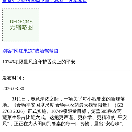
食系列之特殊食物下篇：标签、发卖和宣
别容“网红果冻”成酒驾帮凶
10749项限量尺度守护舌尖上的平安
发布时间：
2026-03-30
3月1日，春意渐浓之际，一项关乎每小我餐桌的新规落
地。《食物平安国度尺度 食物中农药最大残留限量》（GB
2763-2026）正式实施。10749项限量目标，笼盖585种农药，
蔬菜生果占比近六成。这把更严谨、更科学、更精准的“平安
尺”，正正在为从田间到餐桌的每一口食物，量出“安心味”。