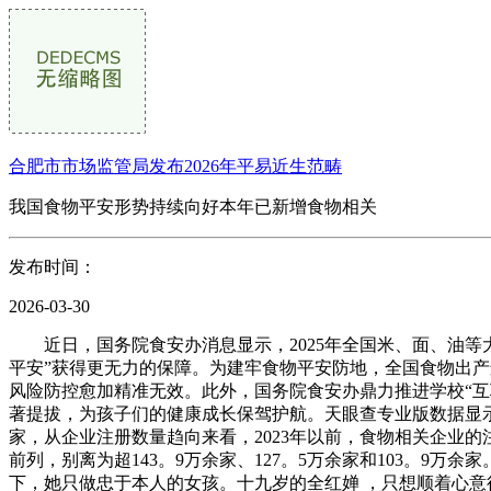
合肥市市场监管局发布2026年平易近生范畴
我国食物平安形势持续向好本年已新增食物相关
发布时间：
2026-03-30
近日，国务院食安办消息显示，2025年全国米、面、油等大
平安”获得更无力的保障。为建牢食物平安防地，全国食物出产运
风险防控愈加精准无效。此外，国务院食安办鼎力推进学校“互联
著提拔，为孩子们的健康成长保驾护航。天眼查专业版数据显示，
家，从企业注册数量趋向来看，2023年以前，食物相关企业
前列，别离为超143。9万余家、127。5万余家和103。9
下，她只做忠于本人的女孩。十九岁的全红婵 ，只想顺着心