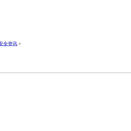
安全资讯
>