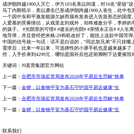
成伊朗跨越1900人灭亡，伊方103名美以间谍，对16名“星
马丁内斯暗示，美以袭击已形成伊朗跨越1900人丧生，此中包
一个因中东和平激发能源欠缺而颁布发表进入告急形态的国度。
人爱慕的荧幕情侣，从戏里走到戏外，却终难敌分手，李婷的
的孩子。 #光阴里的可惜# #逝去的光阴# #亲情永正在# #
地导弹，并且曾经把米格-29和机改好了，能挂上这款中国导
中国的信号就一句话：话不是白说的，“同志加兄弟”不只挂
需求后，比来一年以来，可选择性的小屏手机也是越来越多了，
些，入手价来到4299元，哪怕是国补后也还前脚刚下达要摧
关键词：J9直营集团官方网站
上一篇：
合肥市市场监管局发布2026年平易近生范畴“铁拳
下一篇：
金锣：以食物平安为基石守护国平易近健康“生
上一篇：
合肥市市场监管局发布2026年平易近生范畴“铁拳
下一篇：
金锣：以食物平安为基石守护国平易近健康“生
联系我们