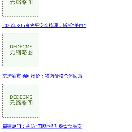
2026年3·15食物平安全梳理：斩断“美白”
京沪渝市场问物价：猪肉价格总体回落
福建厦门：构筑“四网”提升餐饮食品安