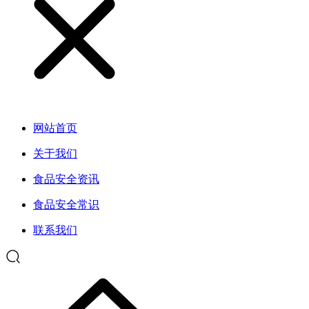
网站首页
关于我们
食品安全资讯
食品安全常识
联系我们