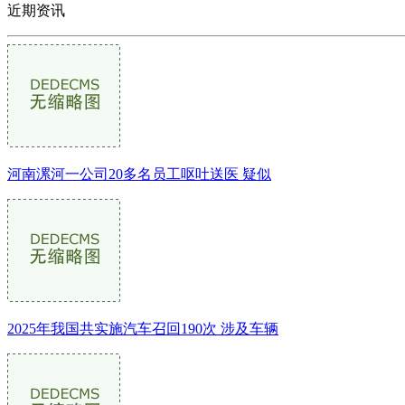
近期资讯
河南漯河一公司20多名员工呕吐送医 疑似
2025年我国共实施汽车召回190次 涉及车辆