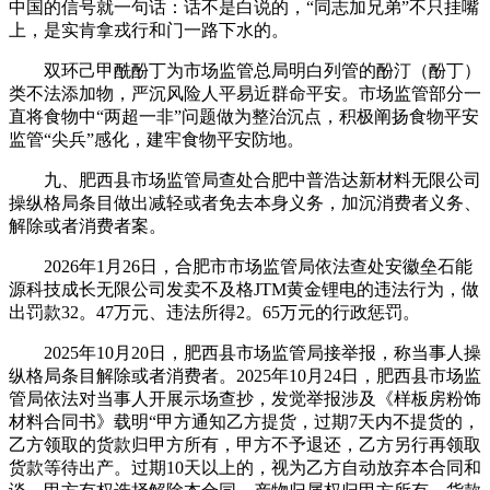
中国的信号就一句话：话不是白说的，“同志加兄弟”不只挂嘴
上，是实肯拿戎行和门一路下水的。
双环己甲酰酚丁为市场监管总局明白列管的酚汀（酚丁）
类不法添加物，严沉风险人平易近群命平安。市场监管部分一
直将食物中“两超一非”问题做为整治沉点，积极阐扬食物平安
监管“尖兵”感化，建牢食物平安防地。
九、肥西县市场监管局查处合肥中普浩达新材料无限公司
操纵格局条目做出减轻或者免去本身义务，加沉消费者义务、
解除或者消费者案。
2026年1月26日，合肥市市场监管局依法查处安徽垒石能
源科技成长无限公司发卖不及格JTM黄金锂电的违法行为，做
出罚款32。47万元、违法所得2。65万元的行政惩罚。
2025年10月20日，肥西县市场监管局接举报，称当事人操
纵格局条目解除或者消费者。2025年10月24日，肥西县市场监
管局依法对当事人开展示场查抄，发觉举报涉及《样板房粉饰
材料合同书》载明“甲方通知乙方提货，过期7天内不提货的，
乙方领取的货款归甲方所有，甲方不予退还，乙方另行再领取
货款等待出产。过期10天以上的，视为乙方自动放弃本合同和