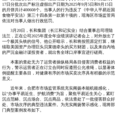
17日分批次出产标注虚假出产日期为2025年9月5日和9月15日
的月饼共计400608个。当事人的行为违反了《中华人平易近国
食物平安法》第三十四条第一款第十项的，瑶海区市场监管局
依法对当事人做出行政惩罚。
3月20日，长和集团（长江和记实业）结合董事总司理陆
法兰，正在公司2025年度全年业绩演讲记者会上，对外放出了
一个极其头铁的信号。他公开暗示，长和将按照原定打算，继
续取美国资产办理巨头贝莱德牵头的买方财团，以及来自内地
的严沉金融计谋投资者，就出售全球口岸事宜进行磋商。
本案的查处无力了运营者操纵格局条目侵害消费者权益的
行为，警示运营者正在订立合同时应遵照公允准绳，以显著体
例提醒主要条目，对健康有序的市场买卖次序具有积极的示范
意义。
近年来，合肥市市场监管系统充实阐扬本能机能感化，
以“办事平易近生、护航消费”为旨，聚焦平易近生关心，紧盯
沉点范畴、沉点场合、沉点商品，依法查处了一批侵害群众好
处、市场次序的典型违法案件。为充实阐扬警示感化，现将部
门典型案例发布如下。