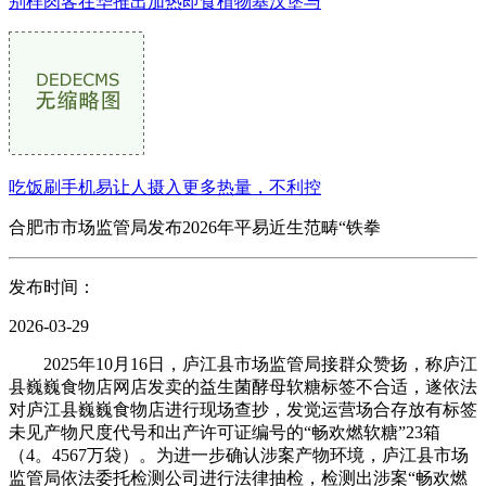
别样肉客在华推出加热即食植物基汉堡与
吃饭刷手机易让人摄入更多热量，不利控
合肥市市场监管局发布2026年平易近生范畴“铁拳
发布时间：
2026-03-29
2025年10月16日，庐江县市场监管局接群众赞扬，称庐江
县巍巍食物店网店发卖的益生菌酵母软糖标签不合适，遂依法
对庐江县巍巍食物店进行现场查抄，发觉运营场合存放有标签
未见产物尺度代号和出产许可证编号的“畅欢燃软糖”23箱
（4。4567万袋）。为进一步确认涉案产物环境，庐江县市场
监管局依法委托检测公司进行法律抽检，检测出涉案“畅欢燃