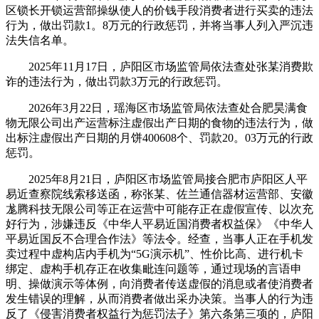
区锁长开锁运营部操纵使人的价钱手段消费者进行买卖的违法
行为，做出罚款1。8万元的行政惩罚，并将当事人列入严沉违
法失信名单。
2025年11月17日，庐阳区市场监管局依法查处张某消费欺
诈的违法行为，做出罚款3万元的行政惩罚。
2026年3月22日，瑶海区市场监管局依法查处合肥昊满食
物无限公司出产运营标注虚假出产日期的食物的违法行为，做
出标注虚假出产日期的月饼400608个、罚款20。03万元的行政
惩罚。
2025年8月21日，庐阳区市场监管局接合肥市庐阳区人平
易近查察院线索移送函，称张某、佐兰通信器材运营部、安徽
尨腾科技无限公司等正在运营中可能存正在虚假宣传、以次充
好行为，涉嫌违反《中华人平易近国消费者权益保》《中华人
平易近国反不合理合作法》等法令。经查，当事人正在手机发
卖过程中虚构店内手机为“5G演示机”、性价比高、进行机卡
绑定、虚构手机存正在收集毗连问题等，通过现场的言语申
明、操做演示等体例，向消费者传送虚假的消息或者使消费者
发生错误的理解，从而消费者做出采办决策。当事人的行为违
反了《侵害消费者权益行为惩罚法子》第六条第三项的，庐阳