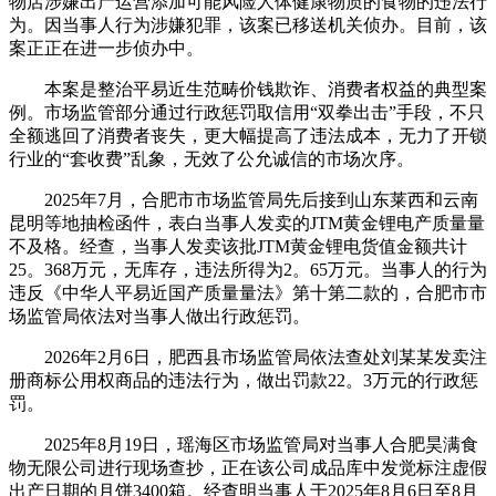
物店涉嫌出产运营添加可能风险人体健康物质的食物的违法行
为。因当事人行为涉嫌犯罪，该案已移送机关侦办。目前，该
案正正在进一步侦办中。
本案是整治平易近生范畴价钱欺诈、消费者权益的典型案
例。市场监管部分通过行政惩罚取信用“双拳出击”手段，不只
全额逃回了消费者丧失，更大幅提高了违法成本，无力了开锁
行业的“套收费”乱象，无效了公允诚信的市场次序。
2025年7月，合肥市市场监管局先后接到山东莱西和云南
昆明等地抽检函件，表白当事人发卖的JTM黄金锂电产质量量
不及格。经查，当事人发卖该批JTM黄金锂电货值金额共计
25。368万元，无库存，违法所得为2。65万元。当事人的行为
违反《中华人平易近国产质量量法》第十第二款的，合肥市市
场监管局依法对当事人做出行政惩罚。
2026年2月6日，肥西县市场监管局依法查处刘某某发卖注
册商标公用权商品的违法行为，做出罚款22。3万元的行政惩
罚。
2025年8月19日，瑶海区市场监管局对当事人合肥昊满食
物无限公司进行现场查抄，正在该公司成品库中发觉标注虚假
出产日期的月饼3400箱。经查明当事人于2025年8月6日至8月