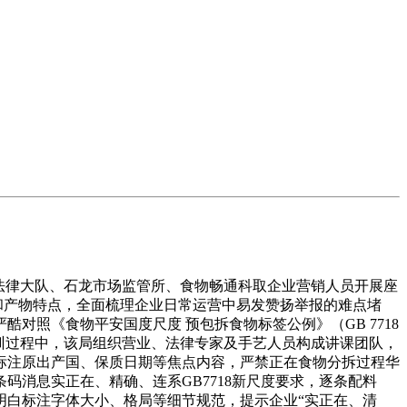
法律大队、石龙市场监管所、食物畅通科取企业营销人员开展座
和产物特点，全面梳理企业日常运营中易发赞扬举报的难点堵
照《食物平安国度尺度 预包拆食物标签公例》（GB 7718
培训过程中，该局组织营业、法律专家及手艺人员构成讲课团队，
标注原出产国、保质日期等焦点内容，严禁正在食物分拆过程华
消息实正在、精确、连系GB7718新尺度要求，逐条配料
明白标注字体大小、格局等细节规范，提示企业“实正在、清