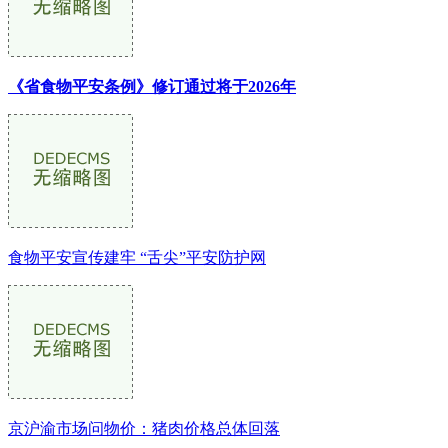
《省食物平安条例》修订通过将于2026年
食物平安宣传建牢 “舌尖”平安防护网
京沪渝市场问物价：猪肉价格总体回落