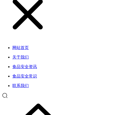
网站首页
关于我们
食品安全资讯
食品安全常识
联系我们