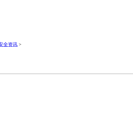
安全资讯
>