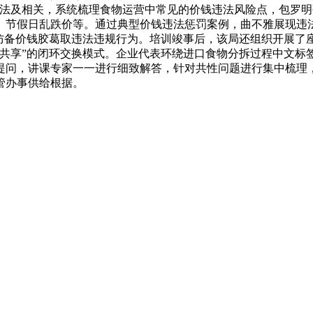
钱法及相关，系统梳理食物运营中常见的价钱违法风险点，包罗
、节假日乱跌价等。通过典型价钱违法惩罚案例，曲不雅展现违
源防备价钱胶葛取违法违规行为。培训竣事后，该局还组织开展了
验共享”的闭环交换模式。企业代表环绕进口食物分拆过程中文标
提问，讲课专家一一进行细致解答，针对共性问题进行集中梳理，
管办事供给根据。