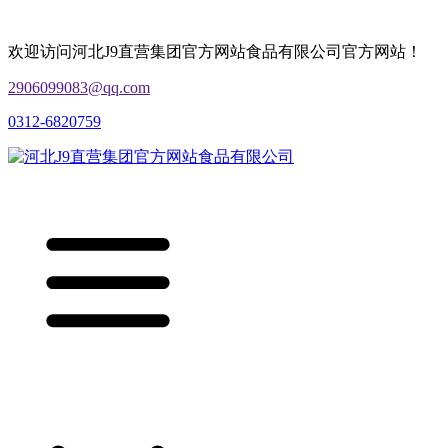
欢迎访问河北J9直营集团官方网站食品有限公司官方网站！
2906099083@qq.com
0312-6820759