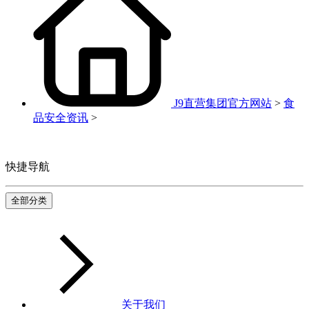
J9直营集团官方网站
>
食
品安全资讯
>
快捷导航
全部分类
关于我们