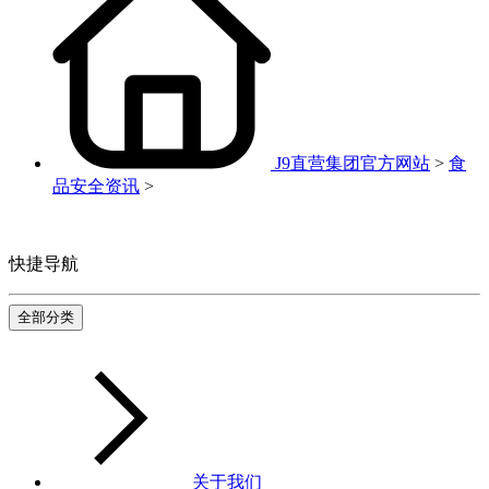
J9直营集团官方网站
>
食
品安全资讯
>
快捷导航
全部分类
关于我们