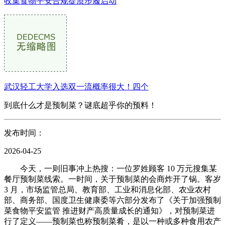
收集食物平安合规提质步履启动
武汉轻工大学入选双一流概率很大！四个
到底什么才是预制菜？谜底超乎你的预料！
发布时间：
2026-04-25
今天，一则旧事冲上热搜：一位罗姓顾客 10 万元搜集某
餐厅预制菜线索。一时间，关于预制菜的会商炸开了锅。客岁
3 月，市场监管总局、教育部、工业和消息化部、农业农村
部、商务部、国度卫生健康委等六部分发布了《关于加强预制
菜食物平安监管 推进财产高质量成长的通知》，对预制菜进
行了定义——预制菜也称预制菜肴，是以一种或多种食用农产