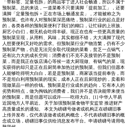
「带标签、定量包拆」的商品零丁进入社会畅通，所以不属于
预制菜。总的来说，一道菜肴不只要满脚「提前加工」，还要
满脚「定量预包拆 + 正在市场上畅通发卖」，才能被称之为
预制菜。也许有人对预制菜深恶痛绝，预制菜行业的起点是好
的，各类各样的预制菜便利了我们的糊口，让忙碌的上班族、
厨艺小白们，都无机会吃得丰硕。现正在也有一些更高质量的
预制菜呈现，从用料、风味，其实都很不错，大大满脚了现代
人想要便利又好吃的需求。但预制菜行业产物浩繁，仍有不少
预制菜产物，仍是无法完全取代现烧的菜肴，贫乏一点锅气，
还有比力大的成长空间：消费者们不克不及接管的不是预制
菜，而是我正在饭店满心等候一道大厨现做、有锅气的菜，现
实获得的却只是正在后厨简单加热过的预制菜。但我们但愿本
人能够吃得明大白白，若是是预制菜，商家该当提前奉告，而
不是坦白利用预制菜的现实，成本人正在后厨现炒的，卖着和
现做菜品一样的价钱。预制菜是行业成长的趋向，它有本人的
劣势和特点，做为掏钱的消费者，我们并不是否决能带来便当
的预制菜，而是但愿可以或许——吃得大白。[1] 中华人平易
近国地方人平易近。 关于加强预制菜食物平安监管 推进财产
高质量成长的通知。 本文为磅礴号做者或机构正在磅礴旧事
上传并发布，仅代表该做者或机构概念，不代表磅礴旧事的概
念或立场，磅礴旧事仅供给消息发布平台。申请磅礴号请用电
脑拜候。