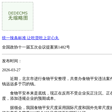
统一辣条标准 让吃货吃上定心丸
全国政协十一届五次会议提案第1482号
发布时间：
2026-03-27
近期，北京市进行食物平安整理，共查办食物平安违法案件151
钱远远多于罚的钱。
食物平安本来是底线，现正在反而不受企业实正注沉。正在国
度，添加违规企业的预期成本。
据领会，我国食物平安尺度采用国际尺度和国外先辈尺度的比例