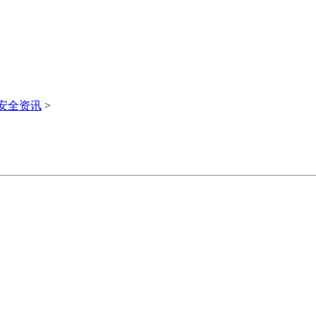
安全资讯
>