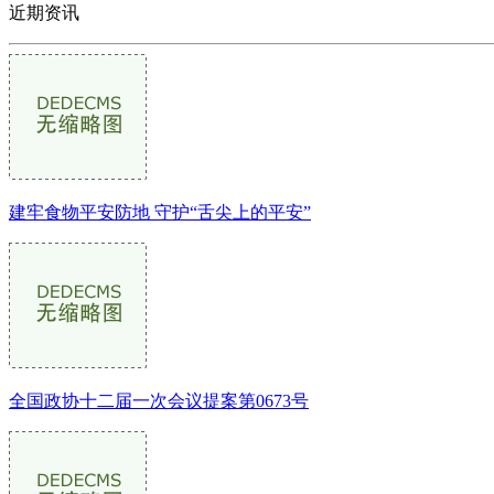
近期资讯
建牢食物平安防地 守护“舌尖上的平安”
全国政协十二届一次会议提案第0673号