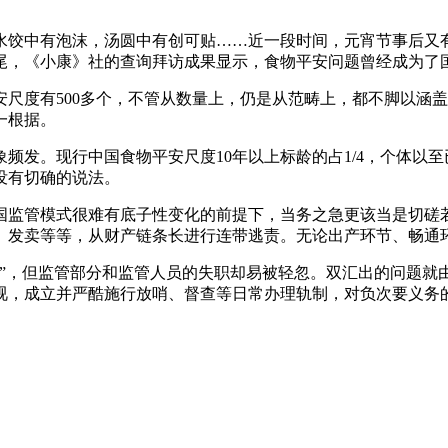
中有泡沫，汤圆中有创可贴……近一段时间，元宵节事后又有
岁尾，《小康》社的查询拜访成果显示，食物平安问题曾经成为了
度有500多个，不管从数量上，仍是从范畴上，都不脚以涵盖
一根据。
。现行中国食物平安尺度10年以上标龄的占1/4，个体以至
没有切确的说法。
监管模式很难有底子性变化的前提下，当务之急更该当是切磋若
、发卖等等，从财产链条长进行连带逃责。无论出产环节、畅通
，但监管部分和监管人员的失职却易被轻忽。双汇出的问题就
视，成立并严酷施行放哨、督查等日常办理轨制，对负次要义务