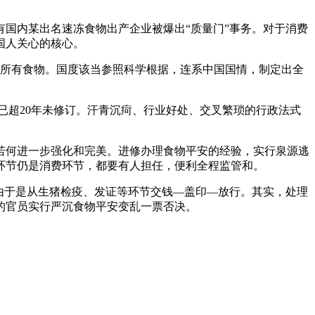
国内某出名速冻食物出产企业被爆出“质量门”事务。对于消费
国人关心的核心。
所有食物。国度该当参照科学根据，连系中国国情，制定出全
已超20年未修订。汗青沉疴、行业好处、交叉繁琐的行政法式
何进一步强化和完美。进修办理食物平安的经验，实行泉源逃
环节仍是消费环节，都要有人担任，便利全程监管和。
由于是从生猪检疫、发证等环节交钱—盖印—放行。其实，处理
的官员实行严沉食物平安变乱一票否决。