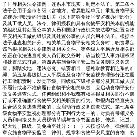
子》等相关法令律例，连系本市现实，制定本法子。第二条本
法子合用于全市各级（含地方、省属驻烟单元）承担食物平安
监视办理职责的行政机关（以下简称食物平安监视办理部分）
及其工做人员。法令、律例授权的具有食物平安相关本能机能
的组织及其处置公事的人员和国度行政机关依法委托处置食物
平安相关工做的组织及其处置公事的人员合用本法子。根据本
法子逃查相关部分、相关单元食物平安相关义务时，职责界定
该当根据相关法令律例及相关文件。第各级人平易近及相关部
分正在依法逃查相关人员行政义务时，该当按照人事办理权限
和处置法式打点。第四条实施食物平安工做义务制取义务逃
查，脚踏实地、违法必究、错责相当、惩处取教育相连系的准
绳。第五条县级以上人平易近及食物平安监视办理部分正在履
行工做职责时，发觉下级、同级或下级相关部分及其工做人员
不履行或者不准确履行食物平安相关职责，应启动食物平安行
政义务逃查法式。任何组织和小我都有权举报及相关部分不履
行或不准确履行食物平安相关职责的行为。举报内容经查失实
且合适义务逃查景象的，应启动行政义务逃查法式。第七条各
级食物平安监视办理部分有下列行为之一的，对负有带领义务
人员和间接义务人员视情节赐与责令书面查抄、传递、记过、
记大过、降级、罢免曲至处分：（一）未按照法令、律例和规
章实施食物平安监管，律例、规章和食物平安尺度的食物、食