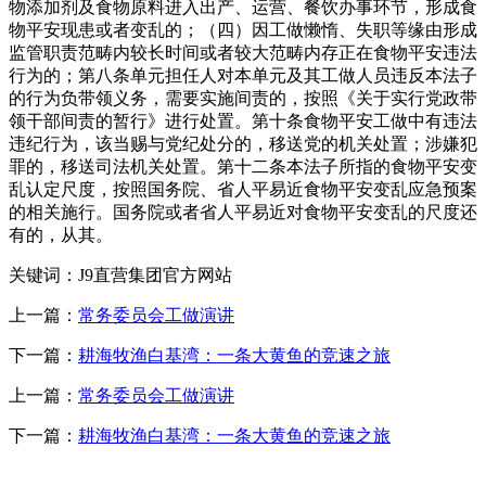
物添加剂及食物原料进入出产、运营、餐饮办事环节，形成食
物平安现患或者变乱的；（四）因工做懒惰、失职等缘由形成
监管职责范畴内较长时间或者较大范畴内存正在食物平安违法
行为的；第八条单元担任人对本单元及其工做人员违反本法子
的行为负带领义务，需要实施间责的，按照《关于实行党政带
领干部间责的暂行》进行处置。第十条食物平安工做中有违法
违纪行为，该当赐与党纪处分的，移送党的机关处置；涉嫌犯
罪的，移送司法机关处置。第十二条本法子所指的食物平安变
乱认定尺度，按照国务院、省人平易近食物平安变乱应急预案
的相关施行。国务院或者省人平易近对食物平安变乱的尺度还
有的，从其。
关键词：J9直营集团官方网站
上一篇：
常务委员会工做演讲
下一篇：
耕海牧渔白基湾：一条大黄鱼的竞速之旅
上一篇：
常务委员会工做演讲
下一篇：
耕海牧渔白基湾：一条大黄鱼的竞速之旅