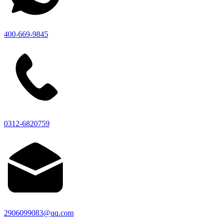
400-669-9845
0312-6820759
2906099083@qq.com