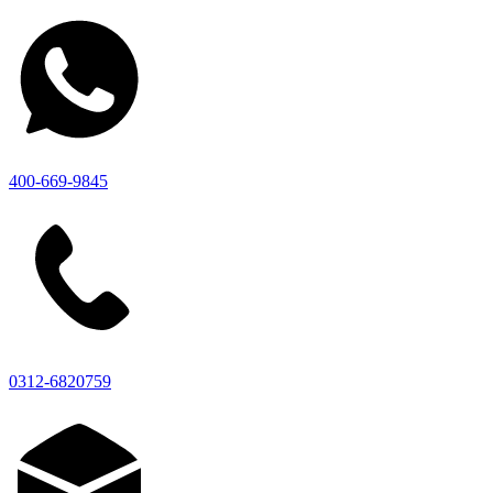
400-669-9845
0312-6820759