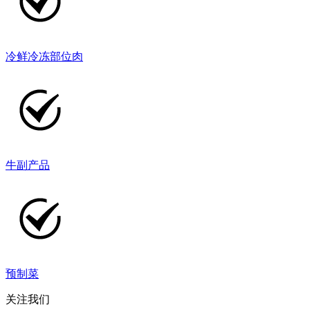
冷鲜冷冻部位肉
牛副产品
预制菜
关注我们