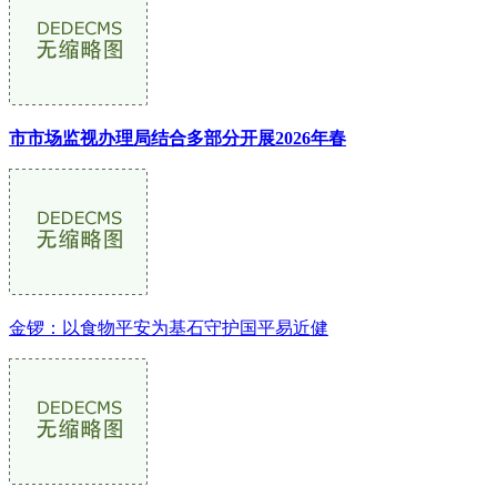
市市场监视办理局结合多部分开展2026年春
金锣：以食物平安为基石守护国平易近健