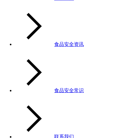
食品安全资讯
食品安全常识
联系我们