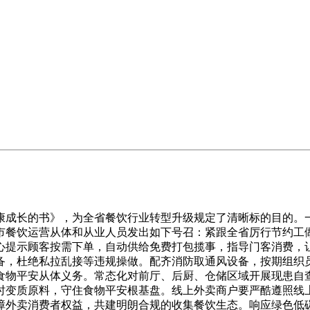
成长的书》，为全省餐饮行业转型升级规定了清晰标的目的。一
市餐饮运营从体和从业人员发出如下号召：紧跟全省厉行节约工
心提示顾客按需下单，自动供给免费打包揽事，指导门客消费，
备，杜绝私拉乱接等违规操做。配齐消防取通风设备，按期组织
食物平安从体义务。常态化对前厅、后厨、仓储区域开展现患自
时变质原料，守住食物平安根基盘。线上外卖商户要严酷遵照线
障外卖消费者权益，共建明朗合规的收集餐饮生态。响应绿色低