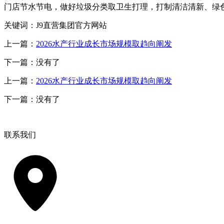
门店节水节电，做好垃圾分类取卫生打理，打制清洁清新、绿
关键词：J9直营集团官方网站
上一篇：
2026水产行业成长市场规模取趋向阐发
下一篇：没有了
上一篇：
2026水产行业成长市场规模取趋向阐发
下一篇：没有了
联系我们