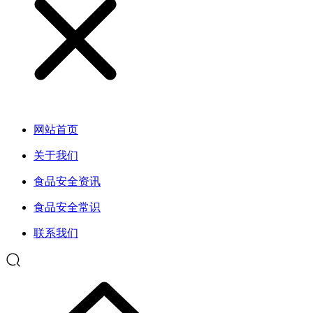
网站首页
关于我们
食品安全资讯
食品安全常识
联系我们