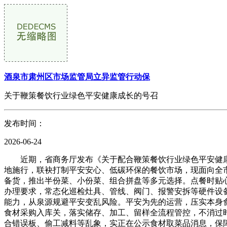
酒泉市肃州区市场监管局立异监管行动保
关于鞭策餐饮行业绿色平安健康成长的号召
发布时间：
2026-06-24
近期，省商务厅发布《关于配合鞭策餐饮行业绿色平安健康
地施行，联袂打制平安安心、低碳环保的餐饮市场，现面向全
备货，推出半份菜、小份菜、组合拼盘等多元选择。点餐时贴
办理要求，常态化巡检灶具、管线、阀门、报警安拆等硬件设
能力，从泉源规避平安变乱风险。平安为先的运营，压实本身
食材采购入库关，落实储存、加工、留样全流程管控，不消过
合错误板、偷工减料等乱象，实正在公示食材取菜品消息，保