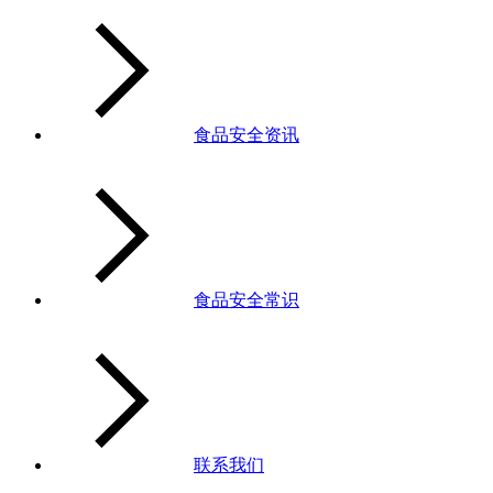
食品安全资讯
食品安全常识
联系我们