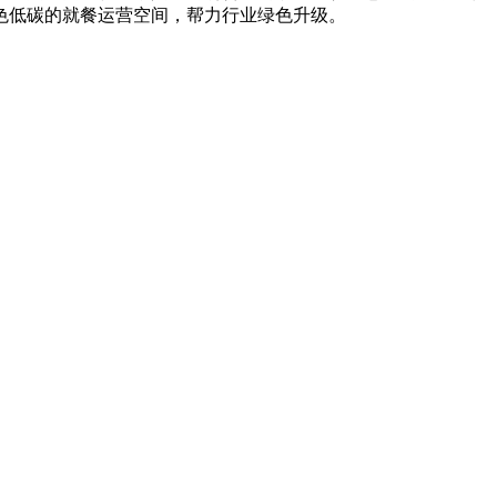
色低碳的就餐运营空间，帮力行业绿色升级。