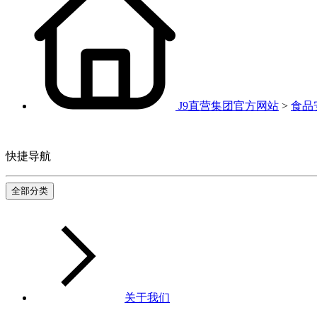
J9直营集团官方网站
>
食品
快捷导航
全部分类
关于我们