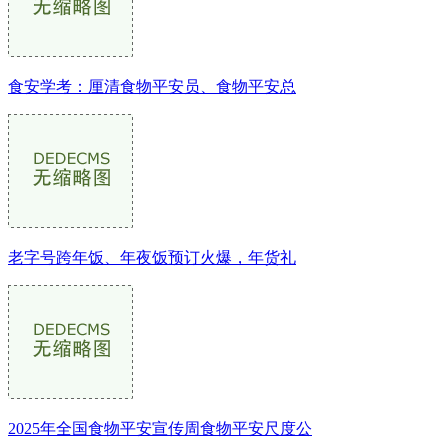
食安学考：厘清食物平安员、食物平安总
老字号跨年饭、年夜饭预订火爆，年货礼
2025年全国食物平安宣传周食物平安尺度公