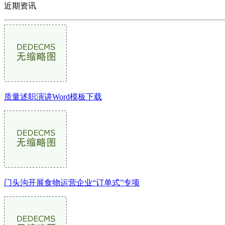
近期资讯
质量述职演讲Word模板下载
门头沟开展食物运营企业“订单式”专项