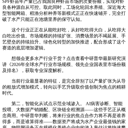
SPF虾苗年产量已占我国良种虾苗市场的次要份额，实现对虾
良各种源自从可控。取此同时，工场化轮回水养殖、深近海大
型智能网箱、稻渔分析种养等新模式正正在快速铺开，完全打
破了水产只能正在池塘里养的保守认知。
这个行业正正在从能吃好吃，从好吃吃得大白，从吃得大
白吃出价值。市场规模的持续扩张、消费场景的不竭延展、手
艺壁垒的持续抬升、绿色化转型的加快推进，配合形成了这个
赛道的底层增加逻辑。
想领会更多水产行业干货？点击查看中研普华最新研究演
讲《2026年全球水产行业市场规模、领先企业国表里市场份额
及排名》，获取专业深度解析。
当前行业最显著的特征，是完全辞别了以产量扩张为从导
的粗放式增加模式，转向以手艺升级取价值创制为焦点的精耕
时代。
第二，智能化从试点示范全域渗入。 AI病害诊断、智能
投喂、大数据产销婚配、区块链全程溯源——这些手艺正从概
念商用。中研普华判断，将来行业的焦点合作力将不再是谁养
得多，而是谁算得准——数据资产将成为水产企业最值钱的家
底。物联网设备正在规模化养殖企业中的渗入率估计将快速攀