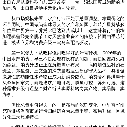
出口布局从原料型向加工型改变，一带一沿线国度成为新的增
加市场，出口目标地多元化趋向较着。
从市场规模来看，水产行业正处于总量调整、布局优化的
环节周期。中国做为全球最大的水产养殖国，养殖产量持续多
年位居世界第一，养捕比已达到八成以上，这意味着行业的增
加逻辑曾经完全脱节了对天然渔业资本的依赖，转而由手艺前
进、模式立异和消费升级三驾马车配合驱动。
第一沉张力：从吃得饱到吃得好的汗青转机。 2026年的
中国水产消费，早已不是处理有没有的问题，而是回覆好欠好
的命题。消费升级正正在沉塑需求布局——高附加值品种如石
斑鱼、东星斑、三文鱼的消费量增速远超保守大品种，具备健
康属性的功能性水产物正成为新消费热点。消费者不再满脚于
买条鱼回家炖，而是逃求产地可溯、质量可控、养分可选。这
种需求升级倒逼整个财产链从卖原料转向卖产物、卖品牌、卖
办事。
但比总量更值得关心的，是布局的深刻变化。中研普华研
究演讲将当前市场行情归纳综合为总量平稳、布局升级、区域
分化三大焦点特征。