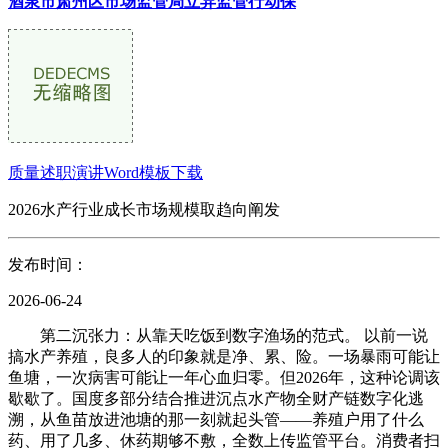
酒泉市肃州区市场监管局立异监管行动保
质量述职演讲Word模板下载
2026水产行业成长市场规模取趋向阐发
发布时间：
2026-06-24
第二沉张力：从靠天吃饭到数字渔场的范式。 以前一说
搞水产养殖，良多人的印象就是净、累、险。一场暴雨可能让
鱼塘，一次病害可能让一年心血归零。但2026年，这种论调该
歇歇了。国度多部分结合推进沉点水产物全财产链数字化逃
溯，从鱼苗放进池塘的那一刻就起头管——养殖户用了什么
药、用了几多、休药期够不敷，全数上传监管平台。消费者扫