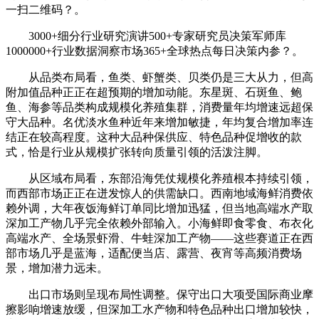
一扫二维码？。
3000+细分行业研究演讲500+专家研究员决策军师库
1000000+行业数据洞察市场365+全球热点每日决策内参？。
从品类布局看，鱼类、虾蟹类、贝类仍是三大从力，但高
附加值品种正正在超预期的增加动能。东星斑、石斑鱼、鲍
鱼、海参等品类构成规模化养殖集群，消费量年均增速远超保
守大品种。名优淡水鱼种近年来增加敏捷，年均复合增加率连
结正在较高程度。这种大品种保供应、特色品种促增收的款
式，恰是行业从规模扩张转向质量引领的活泼注脚。
从区域布局看，东部沿海凭仗规模化养殖根本持续引领，
而西部市场正正在迸发惊人的供需缺口。西南地域海鲜消费依
赖外调，大年夜饭海鲜订单同比增加迅猛，但当地高端水产取
深加工产物几乎完全依赖外部输入。小海鲜即食零食、布衣化
高端水产、全场景虾滑、牛蛙深加工产物——这些赛道正在西
部市场几乎是蓝海，适配便当店、露营、夜宵等高频消费场
景，增加潜力远未。
出口市场则呈现布局性调整。保守出口大项受国际商业摩
擦影响增速放缓，但深加工水产物和特色品种出口增加较快，