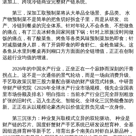
湛加工、跨境冷链商业完整财产链系统。
第三，深加工取预制菜将从大单品全场景、多品类。 水
产物预制菜不是简单的把鱼切好拆盒子里，而是从研发、出
产、冷链到餐桌的完全体系。针对年轻人不会杀鱼、不想做鱼
的痛点，有了三去冰鲜鱼回家间接下锅；针对上班族没时间做
饭的痛点，有了酸菜鱼、烤鱼等各类风味预制菜加热即食；针
对减脂健身人群，有了开袋即食的即食虾仁、金枪鱼罐头。这
条鱼从水里到餐桌再到糊口方方面面的全链增值，正正在创制
远超行业均值的增速。
2026年的中国水产行业，正坐正在一个寂静而深刻的汗青
拐点上。这不是一次通俗的景气轮动，而是一场由消费升级、
手艺取政策沉塑三股力量配合驱动的财产级范式转换。中研普
华财产研究院《2026年全球水产行业市场规模、领先企业国表
里市场份额及排名》明白指出：当前水产行业已完全辞别粗放
扩张的旧时代，迈入生态化、智能化、全球化三沉势能叠加的
新。正正在从以规模论豪杰向以价值定胜负完成一次身份。
第三沉张力：种业复兴取模式立异的双轮驱动。 种业是
财产链的芯片。国度虾蟹财产手艺系统已研发设想育种、全基
因组选择育种等新手艺，培育出多个南美白对虾自从新品种，