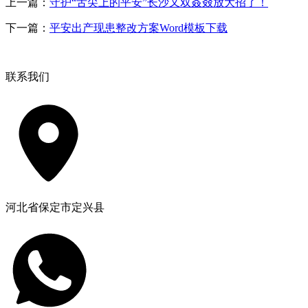
上一篇：
守护“舌尖上的平安”长沙又双叒叕放大招了！
下一篇：
平安出产现患整改方案Word模板下载
联系我们
河北省保定市定兴县