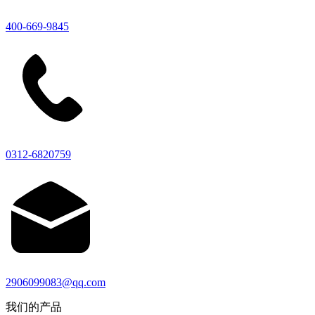
400-669-9845
0312-6820759
2906099083@qq.com
我们的产品