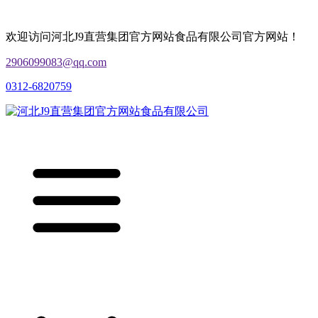
欢迎访问河北J9直营集团官方网站食品有限公司官方网站！
2906099083@qq.com
0312-6820759