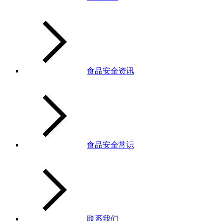
食品安全资讯
食品安全常识
联系我们