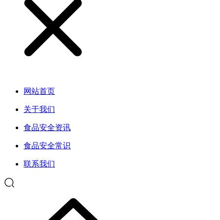
网站首页
关于我们
食品安全资讯
食品安全常识
联系我们