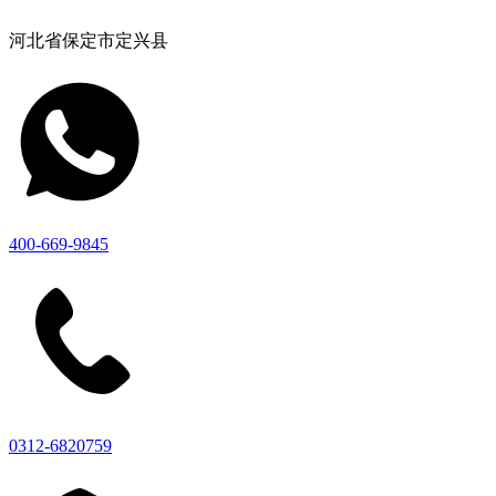
河北省保定市定兴县
400-669-9845
0312-6820759