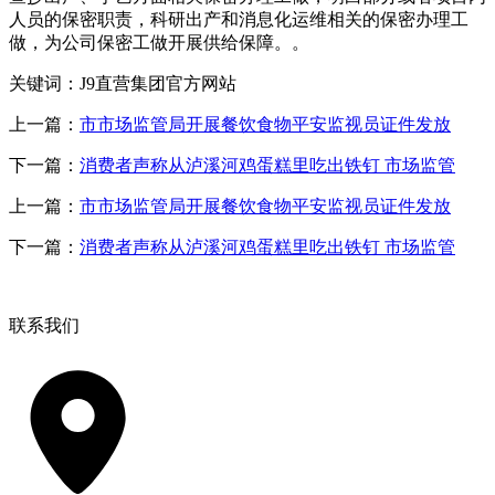
人员的保密职责，科研出产和消息化运维相关的保密办理工
做，为公司保密工做开展供给保障。。
关键词：J9直营集团官方网站
上一篇：
市市场监管局开展餐饮食物平安监视员证件发放
下一篇：
消费者声称从泸溪河鸡蛋糕里吃出铁钉 市场监管
上一篇：
市市场监管局开展餐饮食物平安监视员证件发放
下一篇：
消费者声称从泸溪河鸡蛋糕里吃出铁钉 市场监管
联系我们