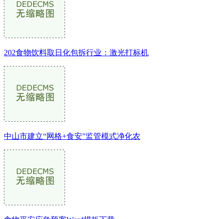
202食物饮料取日化包拆行业：激光打标机
中山市建立“网格+食安”监管模式净化农