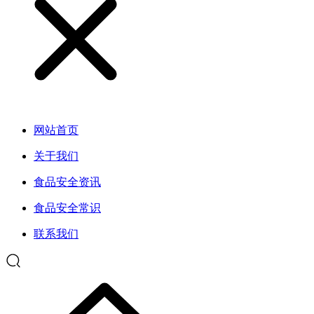
网站首页
关于我们
食品安全资讯
食品安全常识
联系我们