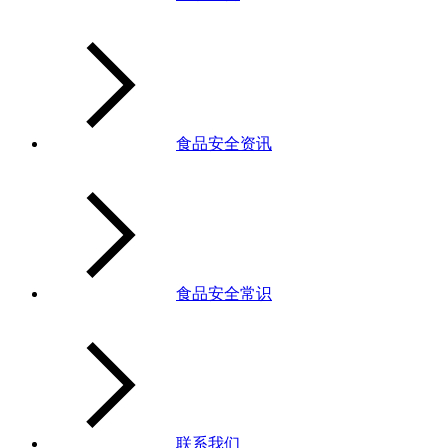
食品安全资讯
食品安全常识
联系我们