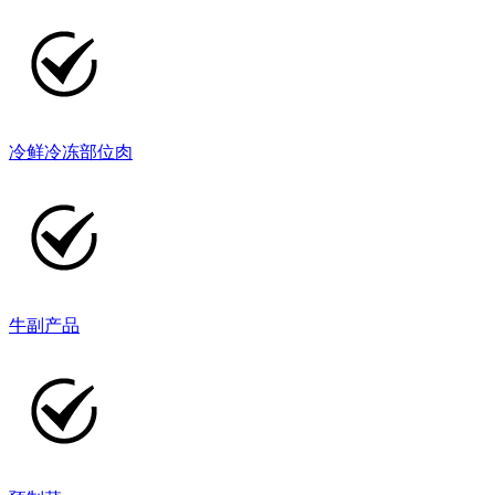
冷鲜冷冻部位肉
牛副产品