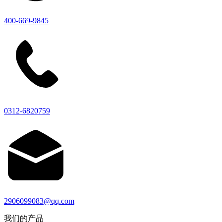
400-669-9845
0312-6820759
2906099083@qq.com
我们的产品