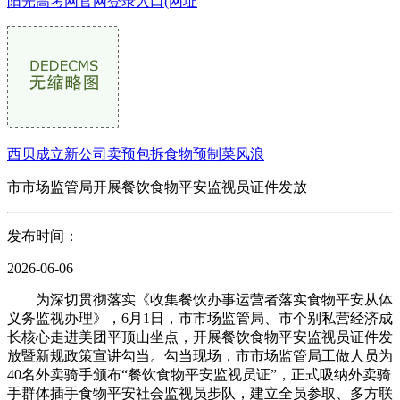
阳光高考网官网登录入口(网址
西贝成立新公司卖预包拆食物预制菜风浪
市市场监管局开展餐饮食物平安监视员证件发放
发布时间：
2026-06-06
为深切贯彻落实《收集餐饮办事运营者落实食物平安从体
义务监视办理》，6月1日，市市场监管局、市个别私营经济成
长核心走进美团平顶山坐点，开展餐饮食物平安监视员证件发
放暨新规政策宣讲勾当。勾当现场，市市场监管局工做人员为
40名外卖骑手颁布“餐饮食物平安监视员证”，正式吸纳外卖骑
手群体插手食物平安社会监视员步队，建立全员参取、多方联