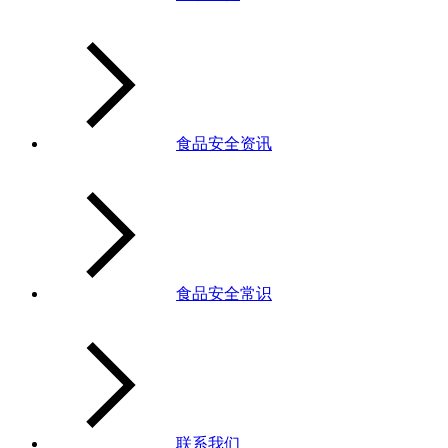
食品安全资讯
食品安全常识
联系我们