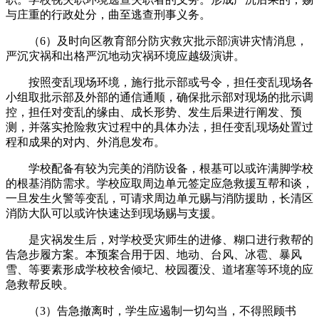
与庄重的行政处分，曲至逃查刑事义务。
（6）及时向区教育部分防灾救灾批示部演讲灾情消息，
严沉灾祸和出格严沉地动灾祸环境应越级演讲。
按照变乱现场环境，施行批示部或号令，担任变乱现场各
小组取批示部及外部的通信通顺，确保批示部对现场的批示调
控，担任对变乱的缘由、成长形势、发生后果进行阐发、预
测，并落实抢险救灾过程中的具体办法，担任变乱现场处置过
程和成果的对内、外消息发布。
学校配备有较为完美的消防设备，根基可以或许满脚学校
的根基消防需求。学校应取周边单元签定应急救援互帮和谈，
一旦发生火警等变乱，可请求周边单元赐与消防援助，长清区
消防大队可以或许快速达到现场赐与支援。
是灾祸发生后，对学校受灾师生的进修、糊口进行救帮的
告急步履方案。本预案合用于因、地动、台风、冰雹、暴风
雪、等要素形成学校校舍倾圮、校园覆没、道堵塞等环境的应
急救帮反映。
（3）告急撤离时，学生应遏制一切勾当，不得照顾书