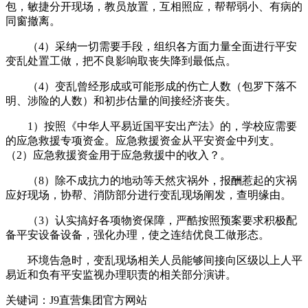
包，敏捷分开现场，教员放置，互相照应，帮帮弱小、有病的
同窗撤离。
（4）采纳一切需要手段，组织各方面力量全面进行平安
变乱处置工做，把不良影响取丧失降到最低点。
（4）变乱曾经形成或可能形成的伤亡人数（包罗下落不
明、涉险的人数）和初步估量的间接经济丧失。
1）按照《中华人平易近国平安出产法》的，学校应需要
的应急救援专项资金。应急救援资金从平安资金中列支。
（2）应急救援资金用于应急救援中的收入？。
（8）除不成抗力的地动等天然灾祸外，报酬惹起的灾祸
应好现场，协帮、消防部分进行变乱现场阐发，查明缘由。
（3）认实搞好各项物资保障，严酷按照预案要求积极配
备平安设备设备，强化办理，使之连结优良工做形态。
环境告急时，变乱现场相关人员能够间接向区级以上人平
易近和负有平安监视办理职责的相关部分演讲。
关键词：J9直营集团官方网站