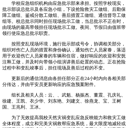
学校应急组织机构由应急批示部来承担。按照学校现实，
批示部设总批示及各应急小组，下设抢险救灾工做组、后勤保
障工做组、鉴戒分散工做组、善后措置工做组、通信督导工做
组等。校总批示同时担任现场批示工做，当总批示不正在时，
由现场的最高带领担任现场批示工做。夜间、节假日由值班带
领行使应急总批示职责。
按照变乱现场环境，施行批示部或号令，协调相关部分，
组织对伤亡人员的措置和身份确认，通知伤亡人员家眷，落适
用于欢迎伤亡人员家眷的车辆和住宿，做好响应的欢迎和安抚
注释工做，并及时向带领小组演讲善后处置的动态。正在抢险
过程中和变乱竣事后，担任现场及善后过程的不变。
更新后的通信消息由各担任部分正在24小时内向各相关部
分传达，并由平安员更新响应的应急预案附件。
组长及相关人员：云、、武魁、杨振杰、董震、孔庆礼、
徐建、王凯、衣少华、刘东艳、刘建文、徐燕龙、宝、王树
国、王兆利、王冰。
为了无效提高我校天然灾祸变乱应急反映能力和救灾工做
全体程度，成立和完美灾祸救帮应急系统，最大限度地减轻或