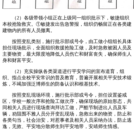
（2）各级带领小组正在上级同一组织批示下，敏捷组织
本校抢险救灾。①敏捷发出告急警报，组织仍畅留正在各类建
建物内的所有人员撤离。
按照变乱类别，施行批示部或号令，由工做小组组长具体
担任现场批示，全面组织救援抢险工做，及时急救被困人员及
主要物资，最大限度地降低人员伤亡和财富丧失，确保师生人
身和财富平安。
（2）充实操纵各类渠道进行平安学问的宣布道育，组
织、指点全校平安常识的普及教育，普遍开展相关平安技术锻
炼，不竭加强泛博师生的防备认识和根基技术。
按照变乱现场环境，施行批示部或号令，担任设置鉴戒
区，学校一般次序和抢险工做次序，确保现场的原始形态，共
同相关人员进行现场查询拜访工做，严酷节制进出人员及车
辆，劝阻围不雅人员分开变乱现场，急救出来的物资，防止和
各类勾当，社会治安，对惹事者及相关人员采纳办法，防止逃
逸，无效、平安地分散师生到平安地带，安靖师生情感。