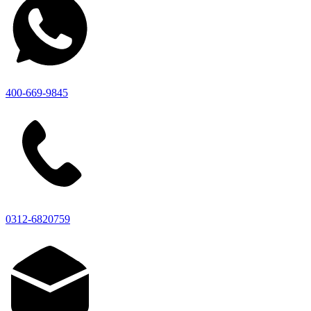
400-669-9845
0312-6820759