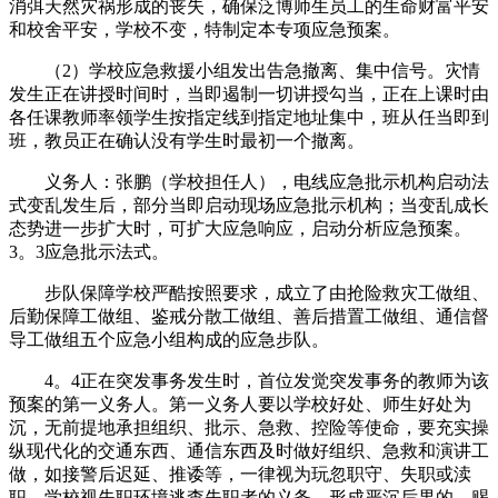
消弭天然灾祸形成的丧失，确保泛博师生员工的生命财富平安
和校舍平安，学校不变，特制定本专项应急预案。
（2）学校应急救援小组发出告急撤离、集中信号。灾情
发生正在讲授时间时，当即遏制一切讲授勾当，正在上课时由
各任课教师率领学生按指定线到指定地址集中，班从任当即到
班，教员正在确认没有学生时最初一个撤离。
义务人：张鹏（学校担任人），电线应急批示机构启动法
式变乱发生后，部分当即启动现场应急批示机构；当变乱成长
态势进一步扩大时，可扩大应急响应，启动分析应急预案。
3。3应急批示法式。
步队保障学校严酷按照要求，成立了由抢险救灾工做组、
后勤保障工做组、鉴戒分散工做组、善后措置工做组、通信督
导工做组五个应急小组构成的应急步队。
4。4正在突发事务发生时，首位发觉突发事务的教师为该
预案的第一义务人。第一义务人要以学校好处、师生好处为
沉，无前提地承担组织、批示、急救、控险等使命，要充实操
纵现代化的交通东西、通信东西及时做好组织、急救和演讲工
做，如接警后迟延、推诿等，一律视为玩忽职守、失职或渎
职。学校视失职环境逃查失职者的义务。形成严沉后果的，赐