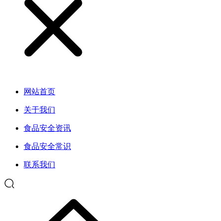
网站首页
关于我们
食品安全资讯
食品安全常识
联系我们