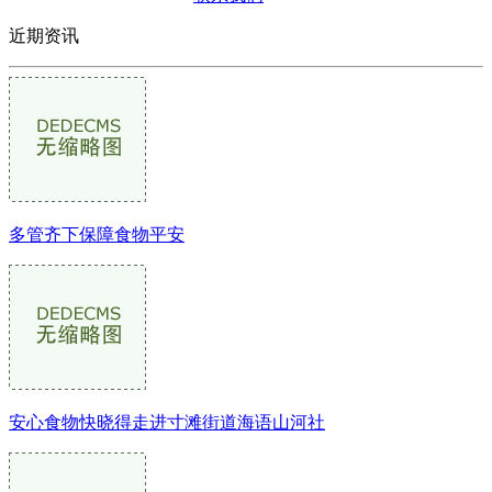
近期资讯
多管齐下保障食物平安
安心食物快晓得走进寸滩街道海语山河社