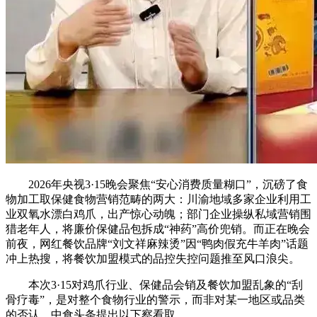
2026年央视3·15晚会聚焦“安心消费质量糊口”，沉磅了食
物加工取保健食物营销范畴的两大：川渝地域多家企业利用工
业双氧水漂白鸡爪，出产惊心动魄；部门企业操纵私域营销围
猎老年人，将廉价保健品包拆成“神药”高价兜销。而正在晚会
前夜，网红餐饮品牌“刘文祥麻辣烫”因“鸭肉假充牛羊肉”话题
冲上热搜，将餐饮加盟模式的品控失控问题推至风口浪尖。
本次3·15对鸡爪行业、保健品会销及餐饮加盟乱象的“刮
骨疗毒”，是对整个食物行业的警示，而非对某一地区或品类
的否认。中食头条提出以下察看取。