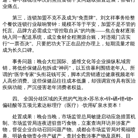
业痛点。
第三，连锁加盟不克不及成为“免责牌”。刘文祥事务给整
个餐饮连锁行业敲响警钟：规模不等于平安，加盟不是不管的
托言。品牌方必需成立“管控取自从”的均衡——焦点食材逐渐
纳入同一配送系统，成立食材全程溯源台账，对违规门店实
行“一票否决”。只要把功夫下正在品控办理上，短期流量才能
成为长久口碑。
事务问题：晚会大红国际、盛维文化等企业操纵私域营
销，将低价保健品包拆成“神药”，以五倍暴利围猎老年人。所
谓的“医学专家”头衔花钱可买，脚本式营销通过健康视频老年
人高价消费。这些保健品往往成本低廉，却强调宣传具有医治
疾病功能，严沉侵害老年消费者权益。
四。 全国分歧区域的天然的气泡水•苏吊水•锌•硒•锂•锶•
偏硅酸等五项元素达标理疗（医疗）·饮用矿泉水资本！
处置成果：晚会当晚，市场监管总局敏捷启动应急措置机
制。市场监管局连夜进驻曾巧食物，立案查询拜访并涉案产
物，督促企业自动召回问题产物。成都会市场监管局对蜀福喷
鼻、明扬食物责令停产破产，查封全数涉事产物及原料。目