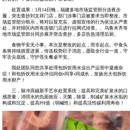
处置成果：3月14日晚，福建多地市场监管部分连夜步
履，突击查抄刘文祥门店，部门涉事门店被要求当即整改。市
场监管部分暗示，将对以冒充实、虚假宣传的行为依法从严查
处，并对辖区内所有连锁门店进行拉网式排查。、乌鲁木齐等
地市场监管部分同步展开突击查抄，多店告急清理后厨。
食物平安无小事。本次是整改的起点，而非起点。中食头
条将持续措置进展，传送权势巨子消息，愿取全行业一道，守
牢舌尖底线，守护苍生餐桌平安。
我处团队同您共享处理包拆饮用水业出产运营中凝难杂
症！和包拆饮用水业伴侣同创•同享•同成长，发扬光大包拆饮
用水财产！
三．脉冲高磁新手艺水处置系统：提高和完美矿泉水的口
感质量，消弭水的负面效应，灭菌，除藻，削减矿泉水水垢的
构成和沉淀，提高PH值（弱碱性）和提高活性碳利用寿命！