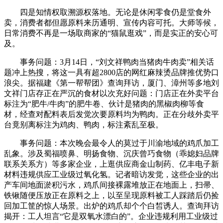
四是知情权取溯源权落地。无论是休闲零食仍是堂食外
卖，消费者都但愿原料来历通明、宣传内容可托。大师等候，
日常消费不再是一场取商家的“猫鼠逛戏”，而是实正的安心可
及。
事务问题：3月14日，“刘文祥鸭肉当猪肉牛肉卖”相关话
题冲上热搜，将这一具有超2800店的网红麻辣烫品牌推优势口
浪尖。据福建《第一帮帮团》查询拜访，厦门、漳州等多地刘
文祥门店存正在严沉的食材以次充好问题：门店正在外卖平台
标注为“肥牛/牛肉”的肥牛卷、伙计是猪肉的黑椒肉柳等食
材，经查对配料表后发觉次要原料均为鸭肉。正在分歧外卖平
台竟别离标注为鸡肉、鸭肉，标注紊乱至极。
事务问题：本次晚会最令人的莫过于川渝地域的鸡爪加工
乱象。涉及蜀福喷鼻、明扬食物、沉庆曾巧食物（乖媳妇品牌
联系关系方）等多家企业，上逛供应商金山制药、亿丰电子新
材料违规供应工业级过氧化氢。记者暗访发觉，这些企业的出
产车间地面淤积污水，鸡爪间接裸露堆放正在地面上，扫帚、
铁锹随便压放正在原料之上，以至呈现原料被工人踩踏后仍捡
回加工筐的惊人场景。出炉的鸡爪却个个白皙诱人。查询拜访
揭开：工人坦言“它是双氧水漂白的”。企业违规利用工业级过