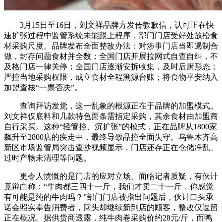
3月15日至16日，刘文祥品牌方发传教歉信，认可正在快
速扩张过程中监管系统未能跟上程序，部门门店受好处放松食
材采购尺度。品牌发布全面整改办法：对涉事门店当即遏制合
做，封存问题食材并全数；全国门店开展拉网式自查自纠，不
及格门店一律关停；全国门店逐渐安拆收集，及时后厨形态；
严控当地采购权限，成立食材全程溯源台账；将食物平安纳入
加盟查核“一票否决”。
查询拜访发觉，这一乱象的根源正在于品牌的加盟模式。
刘文祥仅底料和几款特色面条需指定采购，其余食材由加盟商
自行采买。这种“轻管控、沉扩张”的模式，正在品牌从1800家
飙升至2800店的疾走中，最终导致品控全面失守。乌鲁木齐高
新区市场监管局突击查抄视频显示，门店还存正在仓储净乱、
过时产物未清理等问题。
更令人愤慨的是门店的应对立场。面临记者质疑，有伙计
竟辩白称：“牛肉都三四十一斤，我们才卖二十一斤，你感觉
有可能是纯的牛肉吗？”部门门店被指出问题后，伙计口头承
诺会照实奉告消费者，回头却继续新到店的顾客，整改仅逗留
正在概况。据供货商透露，纯牛肉卷采购价约28元/斤，而鸭