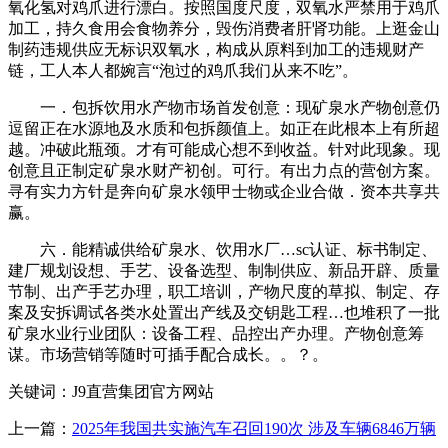
氧化氢对鸡爪进行漂白。按照国度尺度，双氧水严禁用于鸡爪
加工，持久食用会食物养分，毁伤消费者肝肾功能。上逛金山
制药违规供应无标识双氧水，构成从原料到加工的违规财产
链，工人本人都婉言“泡过的鸡爪我们从来不吃”。
一．包拆饮用水产物市场首发创意：现矿泉水产物创意仍
逗留正在水源地及水质和包拆颜值上。如正在此根本上有所超
越。冲破此瓶颈。才有可能成心想不到收益。针对此现象。现
创意且正制定矿泉水财产初创。可行。有出力点的营创方案。
寻有实力方针是奔向矿泉水领甲士物或企业合做．资本共享共
赢。
六．能精诚供给矿泉水、饮用水厂…sc认证、标书制定、
建厂规划设想、手艺、设备选型、制制供应、新品开辟、质量
节制、出产手艺办理，职工培训，产物尺度的草拟、制定、存
案及安拆调试各类水处置出产线及交钥匙工程…也堆积了一批
矿泉水业行业团队：设备工程、品控出产办理。产物创意筹
谋。市场营销等随时可插手配合成长。。？。
关键词：J9直营集团官方网站
上一篇：
2025年我国共实施汽车召回190次 涉及车辆6846万辆