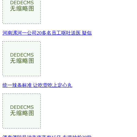
河南漯河一公司20多名员工呕吐送医 疑似
统一辣条标准 让吃货吃上定心丸