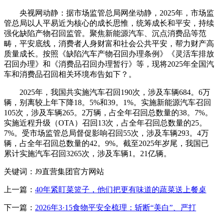
央视网动静：据市场监管总局网坐动静，2025年，市场监
管总局以人平易近为核心的成长思惟，统筹成长和平安，持续
强化缺陷产物召回监管。聚焦新能源汽车、沉点消费品等范
畴，平安底线，消费者人身财富和社会公共平安，帮力财产高
质量成长。按照《缺陷汽车产物召回办理条例》《灵活车排放
召回办理》和《消费品召回办理暂行》等，现将2025年全国汽
车和消费品召回相关环境布告如下？。
2025年，我国共实施汽车召回190次，涉及车辆684。6万
辆，别离较上年下降18。5%和39。1%。实施新能源汽车召回
105次，涉及车辆265。2万辆，占全年召回总数量的38。7%。
实施近程升级（OTA）召回13次，占全年召回总数量的25。
7%。受市场监管总局督促影响召回55次，涉及车辆293。4万
辆，占全年召回总数量的42。9%。截至2025年岁尾，我国已
累计实施汽车召回3265次，涉及车辆1。21亿辆。
关键词：J9直营集团官方网站
上一篇：
40年紧盯菜篮子，他们把更有味道的蔬菜送上餐桌
下一篇：
2026年3·15食物平安全梳理：斩断“美白”、严打