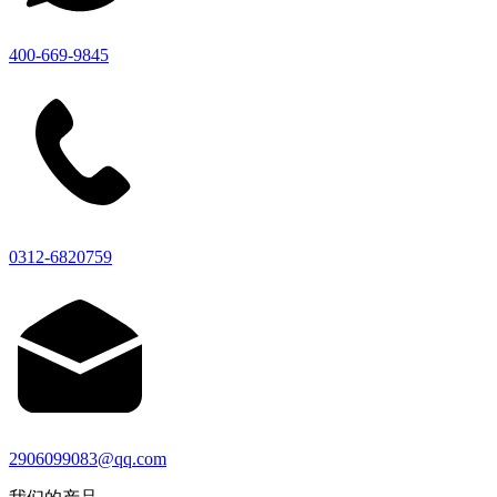
400-669-9845
0312-6820759
2906099083@qq.com