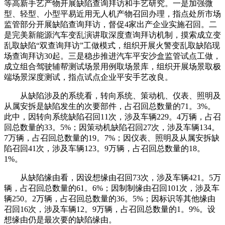
等高新手艺产物开展缺陷查询拜访和手艺研究。一是加强微
型、轻型、小型平易近用无人机产物召回办理，指点处所市场
监管部分开展缺陷查询拜访，督促4家出产企业实施召回。二
是完美新能源汽车变乱演讲取深度查询拜访机制，摸索成立变
乱取缺陷“双查询拜访”工做模式，组织开展火警变乱取缺陷现
场查询拜访30起。三是稳步推进汽车平安沙盒监管试点工做，
成立组合驾驶辅帮测试场景用例取场景库，组织开展场景取极
端场景深度测试，指点试点企业平安手艺改良。
从缺陷涉及的系统看，转向系统、策动机、仪表、照明及
从属安拆是缺陷发生的次要部件，占召回总数量的71。3%。
此中，因转向系统缺陷召回11次，涉及车辆229。4万辆，占召
回总数量的33。5%；因策动机缺陷召回27次，涉及车辆134。
7万辆，占召回总数量的19。7%；因仪表、照明及从属安拆缺
陷召回41次，涉及车辆123。9万辆，占召回总数量的18。
1%。
从缺陷缘由看，因设想缘由召回73次，涉及车辆421。5万
辆，占召回总数量的61。6%；因制制缘由召回101次，涉及车
辆250。2万辆，占召回总数量的36。5%；因标识等其他缘由
召回16次，涉及车辆12。9万辆，占召回总数量的1。9%。设
想缘由仍是最次要的缺陷缘由。