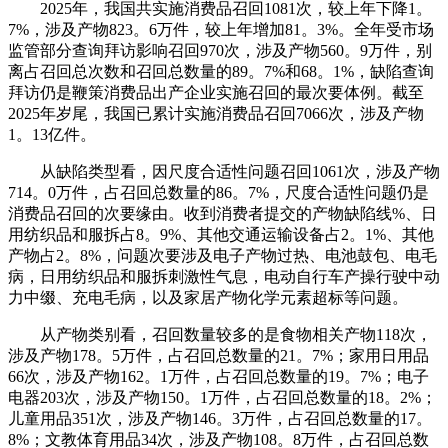
2025年，我国共实施消费品召回1081次，较上年下降1。
7%，涉及产物823。6万件，较上年增加81。3%。全年受市场
监管部分查询拜访影响召回970次，涉及产物560。9万件，别
离占召回总次数和召回总数量的89。7%和68。1%，缺陷查询
拜访仍是鞭策消费品出产企业实施召回的最次要体例。截至
2025年岁尾，我国已累计实施消费品召回7066次，涉及产物
1。13亿件。
从缺陷类型看，因尺度合适性问题召回1061次，涉及产物
714。0万件，占召回总数量的86。7%，尺度合适性问题仍是
消费品召回的次要缘由。收到消费者提交的产物缺陷线%、日
用纺织品和服拆占8。9%、其他交通运输设备占2。1%、其他
产物占2。8%，问题次要涉及电子产物过热、电池鼓包、电毛
病，日用纺织品和服拆刺激性气息，电动自行车产操行驶中动
力中缀、充电毛病，以及家居产物化学元素超标等问题。
从产物类别看，召回数量较多的是食物相关产物118次，
涉及产物178。5万件，占召回总数量的21。7%；家用日用品
66次，涉及产物162。1万件，占召回总数量的19。7%；电子
电器203次，涉及产物150。1万件，占召回总数量的18。2%；
儿童用品351次，涉及产物146。3万件，占召回总数量的17。
8%；文教体育用品34次，涉及产物108。8万件，占召回总数