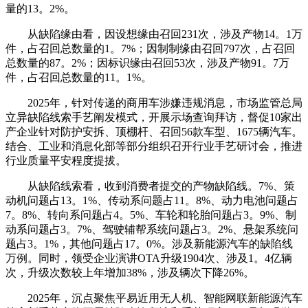
量的13。2%。
从缺陷缘由看，因设想缘由召回231次，涉及产物14。1万
件，占召回总数量的1。7%；因制制缘由召回797次，占召回
总数量的87。2%；因标识缘由召回53次，涉及产物91。7万
件，占召回总数量的11。1%。
2025年，针对传递的商用车涉嫌违规消息，市场监管总局
立异缺陷线索手艺阐发模式，开展示场查询拜访，督促10家出
产企业针对防护安拆、顶棚杆、召回56款车型、1675辆汽车。
结合、工业和消息化部等部分组织召开行业手艺研讨会，推进
行业质量平安程度提拔。
从缺陷线索看，收到消费者提交的产物缺陷线。7%、策
动机问题占13。1%、传动系问题占11。8%、动力电池问题占
7。8%、转向系问题占4。5%、车轮和轮胎问题占3。9%、制
动系问题占3。7%、驾驶辅帮系统问题占3。2%、悬架系统问
题占3。1%，其他问题占17。0%。涉及新能源汽车的缺陷线
万例。同时，领受企业演讲OTA升级1904次、涉及1。4亿辆
次，升级次数较上年增加38%，涉及辆次下降26%。
2025年，沉点聚焦平易近用无人机、智能网联新能源汽车