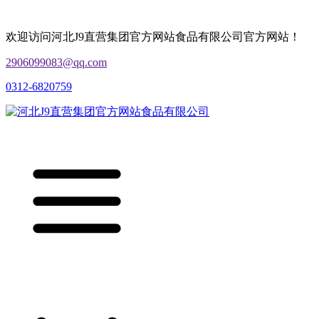
欢迎访问河北J9直营集团官方网站食品有限公司官方网站！
2906099083@qq.com
0312-6820759