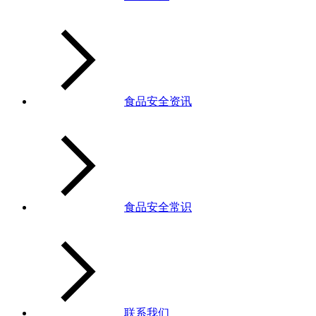
食品安全资讯
食品安全常识
联系我们