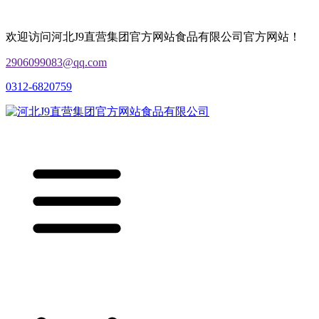
欢迎访问河北J9直营集团官方网站食品有限公司官方网站！
2906099083@qq.com
0312-6820759