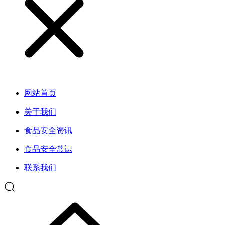
网站首页
关于我们
食品安全资讯
食品安全常识
联系我们