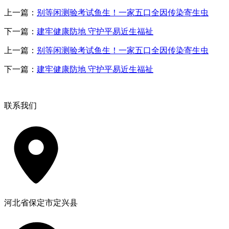
上一篇：
别等闲测验考试鱼生！一家五口全因传染寄生虫
下一篇：
建牢健康防地 守护平易近生福祉
上一篇：
别等闲测验考试鱼生！一家五口全因传染寄生虫
下一篇：
建牢健康防地 守护平易近生福祉
联系我们
河北省保定市定兴县