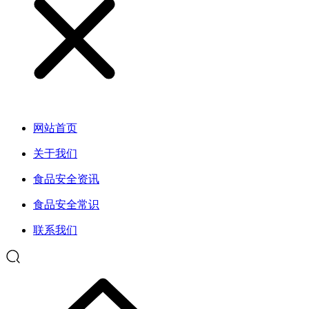
网站首页
关于我们
食品安全资讯
食品安全常识
联系我们