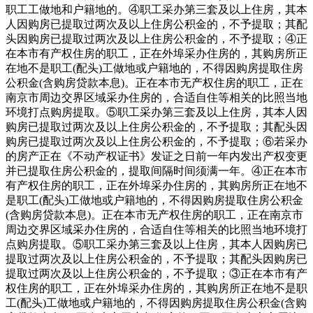
职工工做地和户籍地的。④职工采办第三套及以上住房，其本
人因购房已提取过两次及以上住房公积金的，不予提取；其配
头因购房已提取过两次及以上住房公积金的，不予提取；④正
在本市有产权住房的职工，正在外埠采办住房的，其购房所正
在地不是职工(配头)工做地或户籍地的，不得因购房提取住房
公积金(含购房贷款本息)。正在本市无产权住房的职工，正在
南京市周边交界区域采办住房的，合适自住等相关的比照当地
环境打点购房提取。⑤职工采办第三套及以上住房，其本人因
购房已提取过两次及以上住房公积金的，不予提取；其配头因
购房已提取过两次及以上住房公积金的，不予提取；⑥若采办
的房产正在《不动产权证书》发证之日前一年内发出产权变更
并已提取住房公积金的，提取间隔时间须满一年。④正在本市
有产权住房的职工，正在外埠采办住房的，其购房所正在地不
是职工(配头)工做地或户籍地的，不得因购房提取住房公积金
(含购房贷款本息)。正在本市无产权住房的职工，正在南京市
周边交界区域采办住房的，合适自住等相关的比照当地环境打
点购房提取。⑤职工采办第三套及以上住房，其本人因购房已
提取过两次及以上住房公积金的，不予提取；其配头因购房已
提取过两次及以上住房公积金的，不予提取；③正在本市有产
权住房的职工，正在外埠采办住房的，其购房所正在地不是职
工(配头)工做地或户籍地的，不得因购房提取住房公积金(含购