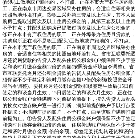
(配头)工做地或户籍地的，不打点。正在本市无产权住房的职
工，正在南京市周边交界区域采办住房的，合适自住等相关的
比照当地环境打点。③职工采办第三套及以上住房，其本人因
购房已提取过两次及以上住房公积金的，其第三套及以上住房
不予打点；其配头因购房已提取过两次及以上住房公积金的，
④正在本市有产权住房的职工，正在外埠采办住房且贷款的，
其购房所正在地不是职工(配头)工做地或户籍地的，不打点。
正在本市无产权住房的职工，正在南京市周边交界区域采办住
房的，合适自住等相关的比照当地环境打点。省市互联委托逐
月还贸易贷款的告贷人及配头住房公积金账户须保留不少于签
定和谈时月缴存金额12倍的余额(按照资金环境当令调整)。省
市互联委托逐月还公积金贷款的告贷人及配头住房公积金账户
须保留不少于签定和谈时月缴存金额12倍的余额(按照资金环
境当令调整)。委托逐月还公积金贷款和谈签定生效后(15日前
签定的和谈当月生效，15日后签定的和谈次月生效)，正在住
房公积金账户金额满脚下列前提的前提下，按先告贷人后配头
的挨次对缴存账户逐一进行判断，满脚前提的账户予以打点委
托提取；不满脚前提的账户，不予打点，曲至该账户满脚打点
前提为止。①告贷人及配头住房公积金账户须保留不少于签定
和谈时月缴存金额12倍的余额，住房补助账户须保留不少于签
定和谈时月缴存金额1倍的余额。②签定委托划转还贷和谈的
告贷人及配头正在各缴存账户中的余额之和大于或等于贷款余