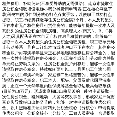
相关费用、补助凭证(不享受补助的无需供给)、南京市提取住
房公积金领取增设电梯小我分摊费用申请表(正在核心网坐下
载)等材料的原件到分核心打点存案手续，以便职工成功打点
提取。职工持续脚额缴存住房公积金满3个月，本人及其配头
正在本市无产权住房且租赁住房的，能够每年提取一次本人及
其配头的住房公积金领取房租。高条理人才(南京A、B、C类
人才)及其配头正在本市无产权住房且租赁住房的，能够每年
提取一次本人及其配头的住房公积金领取房租。职工取单元终
止劳动关系，且户口迁出本市或者户口不正在本市，其住房公
积金账户封存满半年且未正在异地继续缴存住房公积金的，能
够一次性申请提取住房公积金。职工完全或部门劳动能力并取
单元终止劳动关系的，住房公积金账户封存后，能够一次性申
请提取住房公积金。持续赋闲两年以上，且男职工年满45周
岁、女职工年满40周岁，家庭糊口出格坚苦的，能够一次性申
请提取住房公积金。职工本人、配头、父母及后代因严沉疾
病，正在一个天然年度内医保统筹基金领取达最高领取限额
(目前为18万元)，形成家庭糊口出格坚苦的，能够申请提取一
次住房公积金。碰到地动、火警等突发事务，形成家庭严沉财
富丧失导致糊口出格坚苦的，能够一次性申请提取住房公积
金。职工照顾相关证明材料到公积金核心（分核心）申请提取
住房公积金，公积金核心（分核心）工做人员审核，合适提取