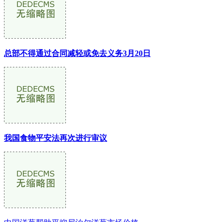
总部不得通过合同减轻或免去义务3月20日
我国食物平安法再次进行审议