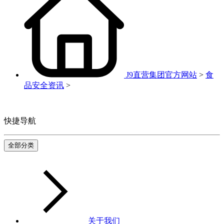
J9直营集团官方网站
>
食
品安全资讯
>
快捷导航
全部分类
关于我们