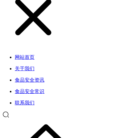
网站首页
关于我们
食品安全资讯
食品安全常识
联系我们