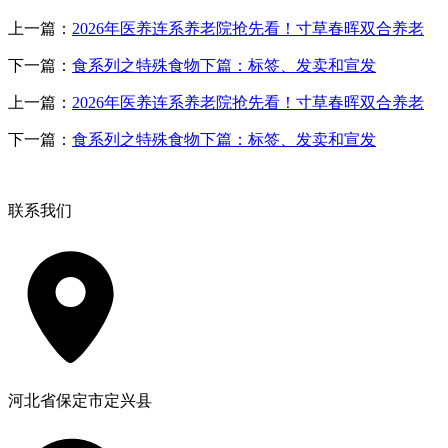
上一篇：
2026年医养连系养老院抢先看！寸草春晖双合养老
下一篇：
食系列之特殊食物下篇：标签、发卖和宣发
上一篇：
2026年医养连系养老院抢先看！寸草春晖双合养老
下一篇：
食系列之特殊食物下篇：标签、发卖和宣发
联系我们
河北省保定市定兴县