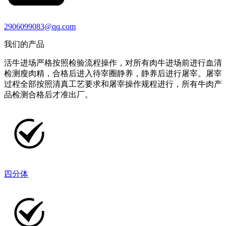
2906099083@qq.com
我们的产品
活牛进场严格按照检验流程操作，对所有肉牛进场前进行血清
检测瘦肉精，合格后进入待宰圈静养，静养后进行屠宰。屠宰
过程全部按照清真工艺要求和屠宰操作规程进行，所有牛肉产
品检测合格后才准出厂。
四分体