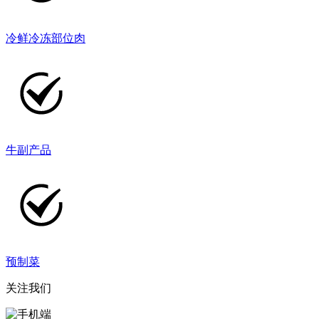
冷鲜冷冻部位肉
牛副产品
预制菜
关注我们