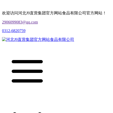
欢迎访问河北J9直营集团官方网站食品有限公司官方网站！
2906099083@qq.com
0312-6820759