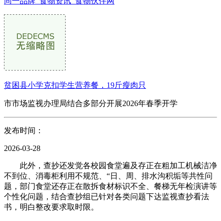
同一品牌_食物资讯_食物伙伴网
贫困县小学克扣学生营养餐，19斤瘦肉只
市市场监视办理局结合多部分开展2026年春季开学
发布时间：
2026-03-28
此外，查抄还发觉各校园食堂遍及存正在粗加工机械洁净
不到位、消毒柜利用不规范、“日、周、排水沟积垢等共性问
题，部门食堂还存正在散拆食材标识不全、餐梯无年检演讲等
个性化问题，结合查抄组已针对各类问题下达监视查抄看法
书，明白整改要求取时限。