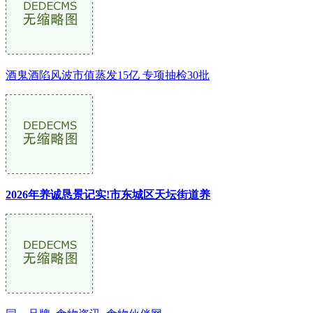
酒鬼酒陷风波市值蒸发15亿 专项抽检30批
2026年养诚恳景记实!市东城区天坛街道养