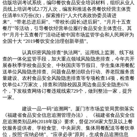
信版培训考试系统，编印餐饮食品安全培训材料，组织从业人
员线上培训考试2.7万人次，编发和推送各类餐饮经营主体责
任清单9.9万份(次)，探索推行“人大代表政协委员请进
来”、“带老总进后厨”、“带校长(园长)进后厨”、“月月十五查
餐厅”等活动，引导餐饮经营单位履行食品安全主体责任。其
中“月月十五查餐厅”活动还被中国市场监管学会和人民网评为
全国十大 “2019餐饮安全治理创新举措”。
认真织密风险排查“执法网”。运用线上监测、线下核
查的一体化监管手段，加大重点领域风险隐患排查，今年共开
展春秋季学校食品安全、中秋国庆等节假日、学生集体用餐配
送单位风险隐患排查、问题食品整治联合行动、养老院服务质
量建设、农村食品安全风险隐患排查等专项检查14项，检查餐
饮单位4.7万家次，排查和消除校园及周边食品安全隐患676
个，下发核查网络订餐违规线索729个，做到整治一家，提升
一家。
建设一品一码“追溯网”。厦门市市场监管局贯彻落实
《福建省食品安全信息追溯管理办法》、《福建省食品安全信
息追溯类别品种(2018年版)》要求，督促2958家大型及以上餐
饮服务提供者、学校食堂、中央厨房、集体用餐配送等餐饮单
位，按照“应纳必纳”、“应录必录”原则，生成食品追溯信息