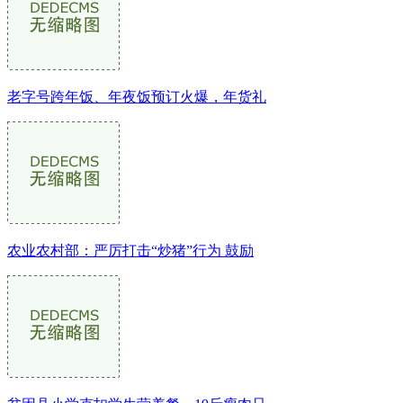
老字号跨年饭、年夜饭预订火爆，年货礼
农业农村部：严厉打击“炒猪”行为 鼓励