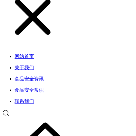
网站首页
关于我们
食品安全资讯
食品安全常识
联系我们