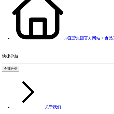
J9直营集团官方网站
>
食品
快捷导航
全部分类
关于我们