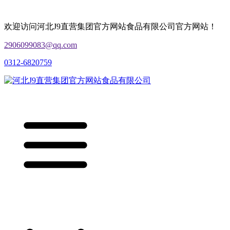
欢迎访问河北J9直营集团官方网站食品有限公司官方网站！
2906099083@qq.com
0312-6820759