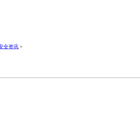
安全资讯
>