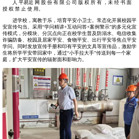
人 平易近 网 股 份 有 限 公 司 版 权 所 有 ，未 经 书 面
授 权 禁 止 使 用。
进学校，寓教于乐，培育平安小卫士。常态化开展校园平
安宣传勾当。采用“学问精讲+互动问答+案例警示”的多元化宣
传模式，分模块、分沉点向正在校学生普及防溺水、电信收集
诈骗防备、校园及居家平安、食物平安、出行平安等焦点平安
学问。同时发放宣传手册和印有平安的文具等宣传品，激励学
生将所学平安带回家中，通过“小手拉大手”传送到每一个家
庭，扩大平安宣传的辐射面和影响力。