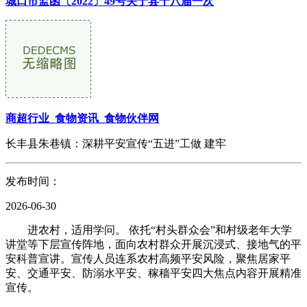
城口市监函〔2022〕49号关于县十八届一次
商超行业_食物资讯_食物伙伴网
长丰县朱巷镇：深耕平安宣传“五进”工做 建牢
发布时间：
2026-06-30
进农村，适用学问。 依托“村头群众会”和村级老年大学
讲堂等下层宣传阵地，面向农村群众开展沉浸式、接地气的平
安科普宣讲。宣传人员连系农村高频平安风险，聚焦居家平
安、交通平安、防溺水平安、稼穑平安四大焦点内容开展精准
宣传。