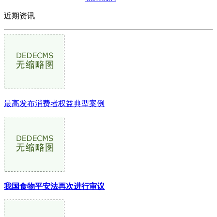
近期资讯
最高发布消费者权益典型案例
我国食物平安法再次进行审议