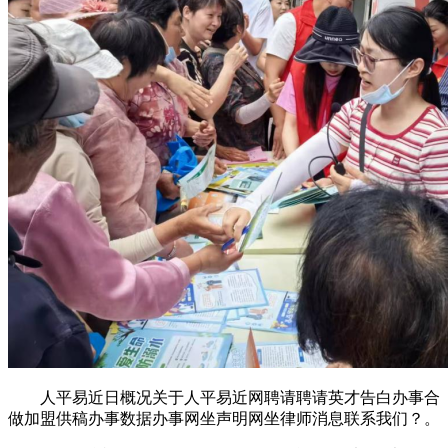
人平易近日概况关于人平易近网聘请聘请英才告白办事合
做加盟供稿办事数据办事网坐声明网坐律师消息联系我们？。