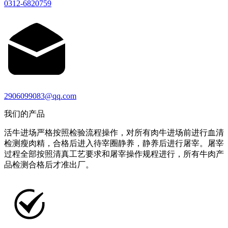
0312-6820759
2906099083@qq.com
我们的产品
活牛进场严格按照检验流程操作，对所有肉牛进场前进行血清
检测瘦肉精，合格后进入待宰圈静养，静养后进行屠宰。屠宰
过程全部按照清真工艺要求和屠宰操作规程进行，所有牛肉产
品检测合格后才准出厂。