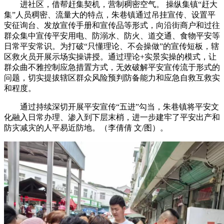
进社区，借帮赶集契机，营制稠密空气。 操纵集镇“赶大
集”人员稠密、流量大的特点，朱巷镇通过吊挂宣传、设置平
安征询台、发放宣传手册和宣传品等形式，向沿街商户和过往
群众集中宣传平安用电、防溺水、防火、道交通、食物平安等
日常平安常识。为打破“只懂理论、不会操做”的宣传短板，辖
区救火员开展示场实操讲授。通过理论+实景实操的模式，让
群众曲不雅控制应急措置方式，无效破解平安宣传流于形式的
问题，切实提拔辖区群众风险预判防备能力和应急自救互救实
和程度。
通过持续深切开展平安宣传“五进”勾当，朱巷镇将平安文
化融入日常办理、渗入到下层末梢，进一步建牢了平安出产和
防灾减灾的人平易近防地。（李倩倩 文/图）。