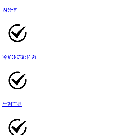
四分体
冷鲜冷冻部位肉
牛副产品