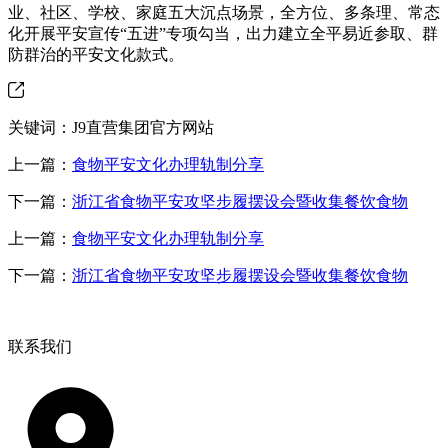
业、社区、学校、家庭五大沉点场景，全方位、多条理、常态
化开展平安宣传“五进”专项勾当，出力建立全平易近参取、群
防群治的平安文化款式。
关键词：J9直营集团官方网站
上一篇：
食物平安文化办理轨制分享
下一篇：
浙江省食物平安攻坚步履摆设会暨收集餐饮食物
上一篇：
食物平安文化办理轨制分享
下一篇：
浙江省食物平安攻坚步履摆设会暨收集餐饮食物
联系我们