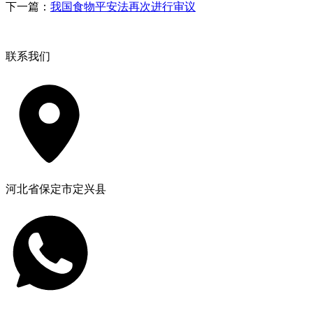
下一篇：
我国食物平安法再次进行审议
联系我们
河北省保定市定兴县