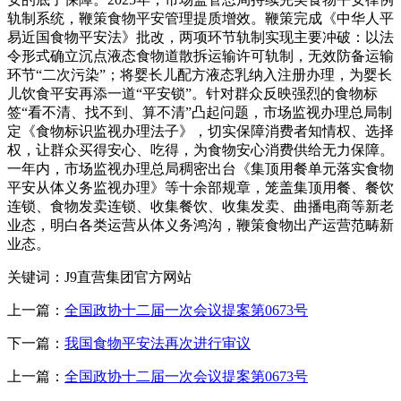
轨制系统，鞭策食物平安管理提质增效。鞭策完成《中华人平
易近国食物平安法》批改，两项环节轨制实现主要冲破：以法
令形式确立沉点液态食物道散拆运输许可轨制，无效防备运输
环节“二次污染”；将婴长儿配方液态乳纳入注册办理，为婴长
儿饮食平安再添一道“平安锁”。针对群众反映强烈的食物标
签“看不清、找不到、算不清”凸起问题，市场监视办理总局制
定《食物标识监视办理法子》，切实保障消费者知情权、选择
权，让群众买得安心、吃得，为食物安心消费供给无力保障。
一年内，市场监视办理总局稠密出台《集顶用餐单元落实食物
平安从体义务监视办理》等十余部规章，笼盖集顶用餐、餐饮
连锁、食物发卖连锁、收集餐饮、收集发卖、曲播电商等新老
业态，明白各类运营从体义务鸿沟，鞭策食物出产运营范畴新
业态。
关键词：J9直营集团官方网站
上一篇：
全国政协十二届一次会议提案第0673号
下一篇：
我国食物平安法再次进行审议
上一篇：
全国政协十二届一次会议提案第0673号