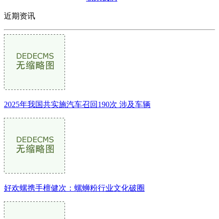
近期资讯
2025年我国共实施汽车召回190次 涉及车辆
好欢螺携手檀健次：螺蛳粉行业文化破圈