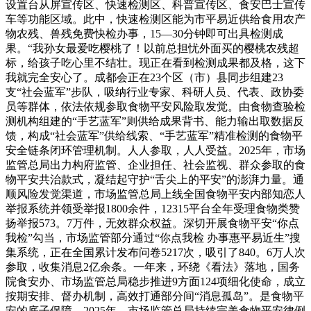
设置台从屏宣传区、快速检测区、科普宣传区、食安巴士宣传
车等功能区域。此中，快速检测区能为市平易近供给食用农产
物农残、兽残免费快检办事，15—30分钟即可出具检测成
果。“我孙女最爱吃樱桃了！以前总担忧外面买的樱桃农残超
标，给孩子吃心里不结壮。现正在看到检测成果都及格，这下
我就完全安心了。成都会正在23个区（市）县同步组建23
支“社会蓝军”步队，吸纳行业专家、科研人员、代表、政协委
员等群体，依法依规参取食物平安风险取发觉。由食物查验检
测机构组建的“手艺蓝军”则供给成果背书、能力输出取数据反
馈，构成“社会蓝军”供给线索、“手艺蓝军”精准检测的食物平
安全链条闭环管理机制。人人参取，人人受益。2025年，市场
监管总局出力构府监管、企业担任、社会监视、群众参取的食
物平安共治款式，凝结起守护“舌尖上的平安”的澎湃力量。通
顺风险发觉渠道，市场监管总局上线全国食物平安内部知恋人
举报系统并领受举报1800余件，12315平台全年受理食物类赞
扬举报573。7万件，无效群众权益。深切开展食物平安“你点
我检”勾当，市场监管部分通过“你点我检 办事惠平易近生”搜
集系统，正在全国累计发布问卷5217次，吸引了840。6万人次
参取，收集消息2亿余条。一年来，环绕《看法》落地，国务
院食安办、市场监管总局稳步推进9方面124项细化使命，成立
按期安排、督办机制，高效打通部分间“消息孤岛”。是食物平
安的底子保障。2025年，市场监管总局持续完美食物平安律例