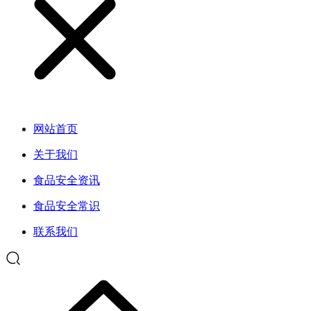
网站首页
关于我们
食品安全资讯
食品安全常识
联系我们