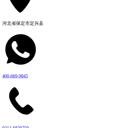
河北省保定市定兴县
400-669-9845
0312-6820759