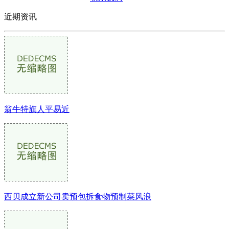
近期资讯
翁牛特旗人平易近
西贝成立新公司卖预包拆食物预制菜风浪