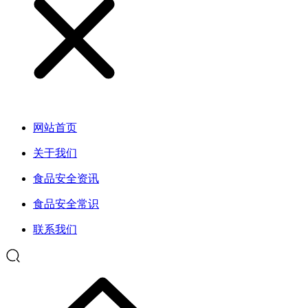
网站首页
关于我们
食品安全资讯
食品安全常识
联系我们