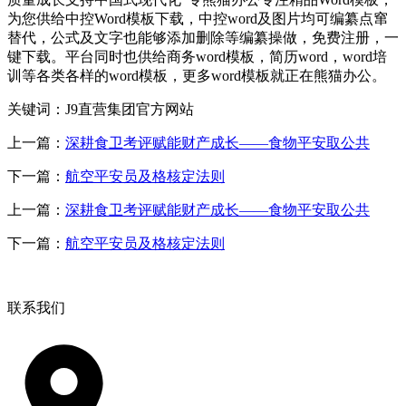
为您供给中控Word模板下载，中控word及图片均可编纂点窜
替代，公式及文字也能够添加删除等编纂操做，免费注册，一
键下载。平台同时也供给商务word模板，简历word，word培
训等各类各样的word模板，更多word模板就正在熊猫办公。
关键词：J9直营集团官方网站
上一篇：
深耕食卫考评赋能财产成长——食物平安取公共
下一篇：
航空平安员及格核定法则
上一篇：
深耕食卫考评赋能财产成长——食物平安取公共
下一篇：
航空平安员及格核定法则
联系我们