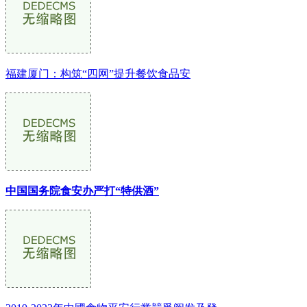
福建厦门：构筑“四网”提升餐饮食品安
中国国务院食安办严打“特供酒”