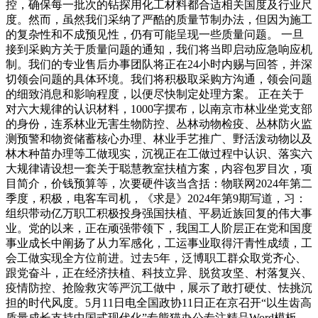
控，确保每一批次的钻探用化工材料都合适相关国度及行业尺
度。然而，虽然我们采纳了严酷的质量节制办法，但因为施工
的复杂性和不成预见性，仍有可能呈现一些质量问题。 一旦
接到采购方关于质量问题的通知，我们将当即启动应急响应机
制。我们的专业售后办事团队将正在24小时内赐与回答，并深
切领会问题的具体环境。我们将积极取采购方沟通，领会问题
的细致消息和影响程度，以便尽快制定处理方案。 正在关于
对六大规律的认识材料，1000字摆布，以南京市林业坐党支部
的身份，连系林业无害生物防控、丛林动物检疫、丛林防火监
测预警和物资储蓄核心办理、林业手艺推广、野活泼动物以及
林木种苗办理等工做现实，沉视正在工做过程中认识、落实六
大规律请设想一套关于聪慧教室扶植方案，内容包罗目次，项
目简介，价钱预算等，次要硬件该当含括：物联网2024年第二
季度，积极，电客车司机，《求是》2024年第9期写道，习：
组织带动亿万职工积极投身强国扶植、平易近族回复的伟大事
业。党的以来，正在顽强带领下，我国工人阶层正在党和国度
事业成长中阐扬了从力军感化，工运事业取得汗青性成绩，工
会工做实现全方位前进。过去5年，泛博职工群众取党齐心、
跟党奋斗，正在经济扶植、科技立异、脱贫攻坚、村落复兴、
疫情防控、抢险救灾等严沉工做中，展示了敢打硬仗、怯挑沉
担的时代风度。5月11日电全国政协11日正在京召开“以生齿高
质量成长支持中国式现代化”专熊猫办公专注精品Word模板，