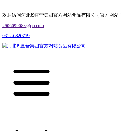
欢迎访问河北J9直营集团官方网站食品有限公司官方网站！
2906099083@qq.com
0312-6820759