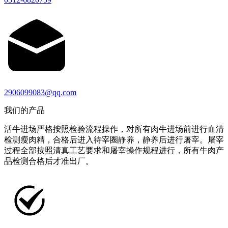
2906099083@qq.com
我们的产品
活牛进场严格按照检验流程操作，对所有肉牛进场前进行血清
检测瘦肉精，合格后进入待宰圈静养，静养后进行屠宰。屠宰
过程全部按照清真工艺要求和屠宰操作规程进行，所有牛肉产
品检测合格后才准出厂。