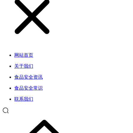
网站首页
关于我们
食品安全资讯
食品安全常识
联系我们