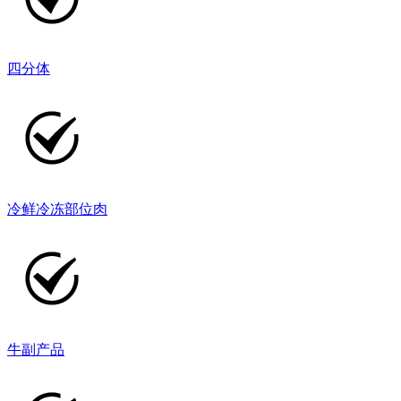
四分体
冷鲜冷冻部位肉
牛副产品