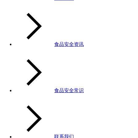
食品安全资讯
食品安全常识
联系我们