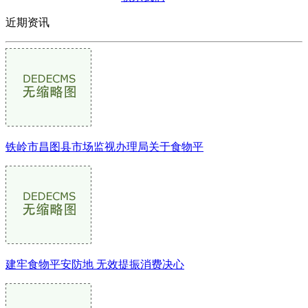
近期资讯
铁岭市昌图县市场监视办理局关于食物平
建牢食物平安防地 无效提振消费决心