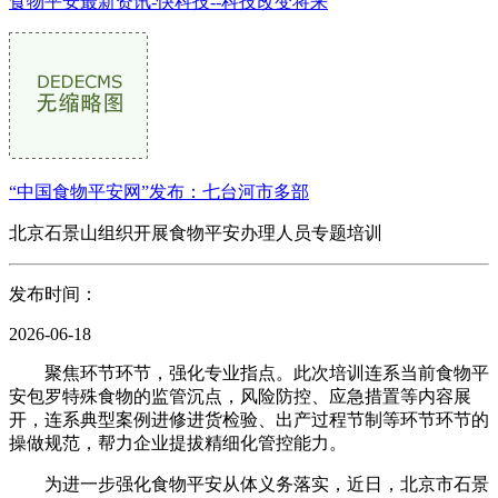
食物平安最新资讯-快科技--科技改变将来
“中国食物平安网”发布：七台河市多部
北京石景山组织开展食物平安办理人员专题培训
发布时间：
2026-06-18
聚焦环节环节，强化专业指点。此次培训连系当前食物平
安包罗特殊食物的监管沉点，风险防控、应急措置等内容展
开，连系典型案例进修进货检验、出产过程节制等环节环节的
操做规范，帮力企业提拔精细化管控能力。
为进一步强化食物平安从体义务落实，近日，北京市石景