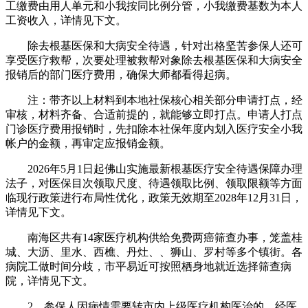
工缴费由用人单元和小我按同比例分管，小我缴费基数为本人
工资收入，详情见下文。
除去根基医保和大病安全待遇，针对出格坚苦参保人还可
享受医疗救帮，次要处理被救帮对象除去根基医保和大病安全
报销后的部门医疗费用，确保大师都看得起病。
注：带齐以上材料到本地社保核心相关部分申请打点，经
审核，材料齐备、合适前提的，就能够立即打点。申请人打点
门诊医疗费用报销时，先扣除本社保年度内划入医疗安全小我
帐户的金额，再审定应报销金额。
2026年5月1日起佛山实施最新根基医疗安全待遇保障办理
法子，对医保目次领取尺度、待遇领取比例、领取限额等方面
临现行政策进行布局性优化，政策无效期至2028年12月31日，
详情见下文。
南海区共有14家医疗机构供给免费两癌筛查办事，笼盖桂
城、大沥、里水、西樵、丹灶、、狮山、罗村等多个镇街。各
病院工做时间分歧，市平易近可按照栖身地就近选择筛查病
院，详情见下文。
2、参保人因病情需要转市内上级医疗机构医治的，经医