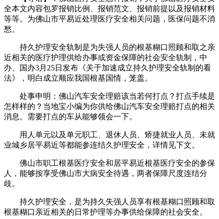
全本文内容包罗报销比例、报销范文、报销前提以及报销材料
等等。为佛山市平易近处理医疗安全相关问题，医保问题不消
愁。
持久护理安全轨制是为失强人员的根基糊口照顾和取之亲
近相关的医疗护理供给办事或资金保障的社会安全轨制，中
办、国办3月25日发布《关于加速成立持久护理安全轨制的看
法》，明白成立顺应我国根基国情，笼盖。
处事申明：佛山汽车安全理赔该当若何打点？打点手续是
怎样样的？当地宝小编为你供给佛山汽车安全理赔打点的相关
消息。需要打点的车从能够领会一下。
用人单元以及单元职工、退休人员、矫捷就业人员、未就
业城乡居平易近等都能参连结久护理安全，详情见下文。
佛山市职工根基医疗安全和居平易近根基医疗安全的参保
人，能够按享受佛山市大病安全待遇，两者保障尺度连结分
歧。
持久护理安全，是为持久失强人员享有根基糊口照顾和取
根基糊口亲近相关的日常护理等办事供给保障的社会安全。