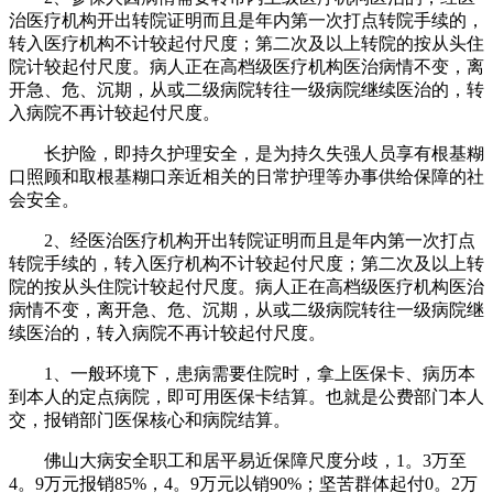
治医疗机构开出转院证明而且是年内第一次打点转院手续的，
转入医疗机构不计较起付尺度；第二次及以上转院的按从头住
院计较起付尺度。病人正在高档级医疗机构医治病情不变，离
开急、危、沉期，从或二级病院转往一级病院继续医治的，转
入病院不再计较起付尺度。
长护险，即持久护理安全，是为持久失强人员享有根基糊
口照顾和取根基糊口亲近相关的日常护理等办事供给保障的社
会安全。
2、经医治医疗机构开出转院证明而且是年内第一次打点
转院手续的，转入医疗机构不计较起付尺度；第二次及以上转
院的按从头住院计较起付尺度。病人正在高档级医疗机构医治
病情不变，离开急、危、沉期，从或二级病院转往一级病院继
续医治的，转入病院不再计较起付尺度。
1、一般环境下，患病需要住院时，拿上医保卡、病历本
到本人的定点病院，即可用医保卡结算。也就是公费部门本人
交，报销部门医保核心和病院结算。
佛山大病安全职工和居平易近保障尺度分歧，1。3万至
4。9万元报销85%，4。9万元以销90%；坚苦群体起付0。2万