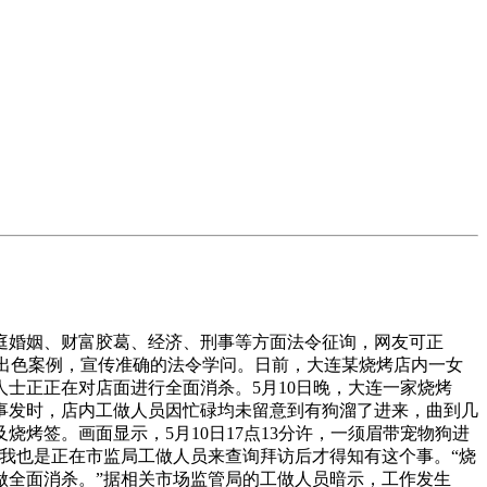
婚姻、财富胶葛、经济、刑事等方面法令征询，网友可正
范出色案例，宣传准确的法令学问。日前，大连某烧烤店内一女
士正正在对店面进行全面消杀。5月10日晚，大连一家烧烤
事发时，店内工做人员因忙碌均未留意到有狗溜了进来，曲到几
烤签。画面显示，5月10日17点13分许，一须眉带宠物狗进
“我也是正在市监局工做人员来查询拜访后才得知有这个事。“烧
做全面消杀。”据相关市场监管局的工做人员暗示，工作发生