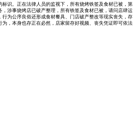
的标识。正在法律人员的监视下，所有烧烤铁签及食材已被，第
务，涉事烧烤店已破产整理，所有铁签及食材已被，请问店肆运
，行为公序良俗还形成食材餐具、门店破产整改等现实丧失，存
行为，本身也存正在必然，店家留存好视频、丧失凭证即可依法