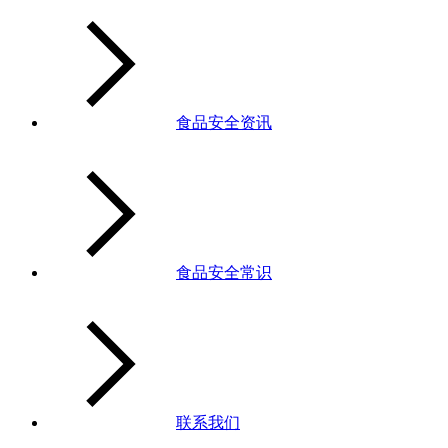
食品安全资讯
食品安全常识
联系我们