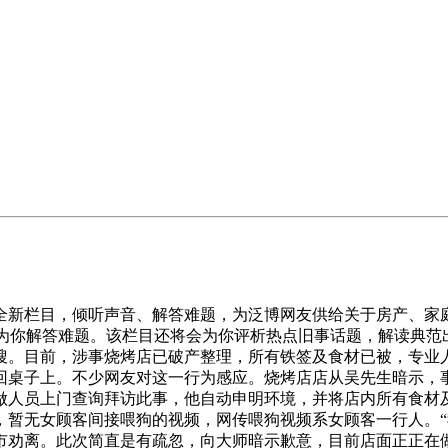
新栏目，倾听声音、解答难题，为泛博网友供给关于房产、家庭
师为你解答难题。该栏目还将会为你评析热点旧事话题，解读典
。目前，涉事烧烤店已破产整理，所有铁签及食材已被，专业人
回桌子上。不少网友对这一行为感应。烧烤店店从吴先生暗示，
人员上门查询拜访此事，他自动申明环境，并将店内所有食材及烧
设，暂无女顾客间接喂狗的视频，网传喂狗视频系女顾客一行人。
市劝离。此次简直是有疏忽，向大师暗示歉意，目前店面正正在