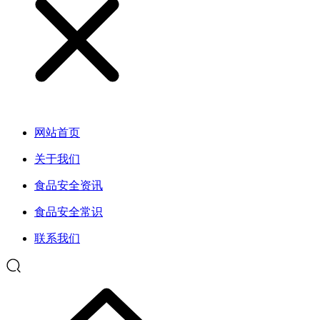
网站首页
关于我们
食品安全资讯
食品安全常识
联系我们