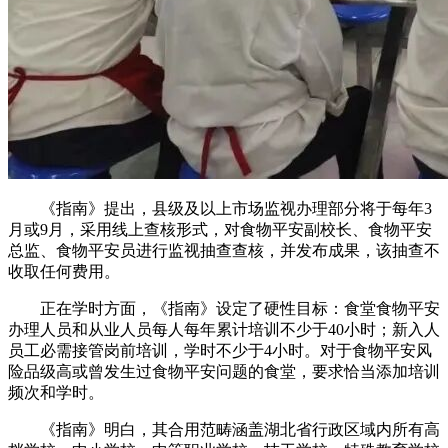
《指南》提出，县级及以上市场监视办理部分将于每年3
月或9月，采用线上查核形式，对食物平安副校长、食物平安
总监、食物平安员进行监视抽查查核，并发布成果，该抽查不
收取任何费用。
正在学时方面，《指南》设定了硬性目标：食堂食物平安
办理人员和从业人员每人每年累计培训不少于40小时；新入人
员工必需接管岗前培训，学时不少于4小时。对于食物平安风
险品级高或曾发生过食物平安问题的食堂，要求恰当添加培训
频次和学时。
《指南》明白，其合用范畴涵盖湖北省行政区域内所有高