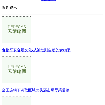
近期资讯
食物平安合规文化-从被动到自动的食物平
全国连锁下沉取区域龙头还击母婴渠道整