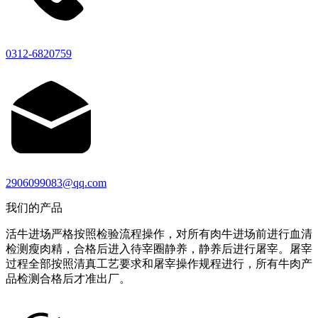
0312-6820759
2906099083@qq.com
我们的产品
活牛进场严格按照检验流程操作，对所有肉牛进场前进行血清
检测瘦肉精，合格后进入待宰圈静养，静养后进行屠宰。屠宰
过程全部按照清真工艺要求和屠宰操作规程进行，所有牛肉产
品检测合格后才准出厂。