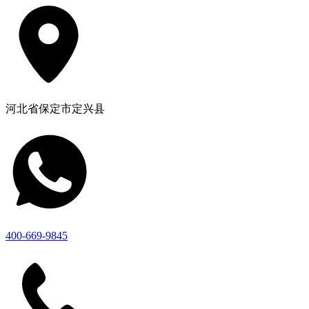
河北省保定市定兴县
400-669-9845