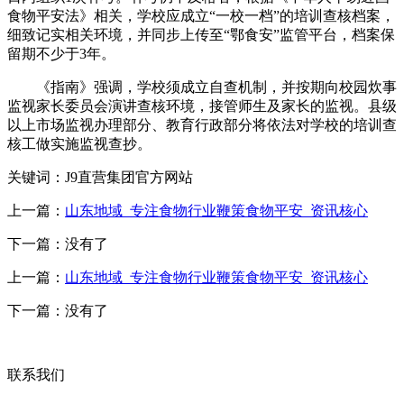
食物平安法》相关，学校应成立“一校一档”的培训查核档案，
细致记实相关环境，并同步上传至“鄂食安”监管平台，档案保
留期不少于3年。
《指南》强调，学校须成立自查机制，并按期向校园炊事
监视家长委员会演讲查核环境，接管师生及家长的监视。县级
以上市场监视办理部分、教育行政部分将依法对学校的培训查
核工做实施监视查抄。
关键词：J9直营集团官方网站
上一篇：
山东地域_专注食物行业鞭策食物平安_资讯核心
下一篇：没有了
上一篇：
山东地域_专注食物行业鞭策食物平安_资讯核心
下一篇：没有了
联系我们