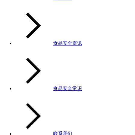
食品安全资讯
食品安全常识
联系我们