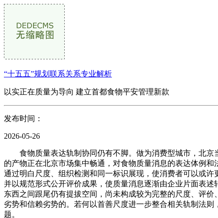
“十五五”规划联系关系专业解析
以实正在质量为导向 建立首都食物平安管理新款
发布时间：
2026-05-26
食物质量表达轨制协同仍有不脚。做为消费型城市，北京当
的产物正在北京市场集中畅通，对食物质量消息的表达体例和
通过明白尺度、组织检测和同一标识展现，使消费者可以或许
并以规范形式公开评价成果，使质量消息逐渐由企业片面表述
东西之间跟尾仍有提拔空间，尚未构成较为完整的尺度、评价
劣势和信赖劣势的。若何以首善尺度进一步整合相关轨制法则，
题。