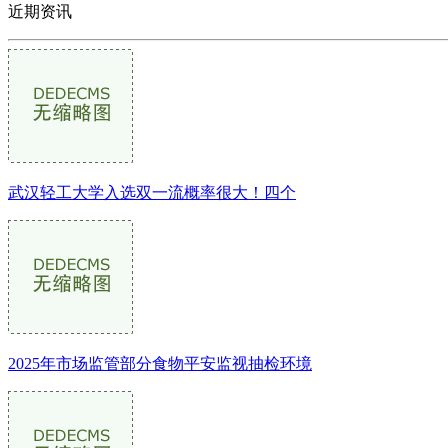
近期资讯
武汉轻工大学入选双一流概率很大！四个
2025年市场监管部分食物平安监视抽检环境