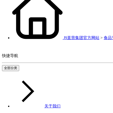
J9直营集团官方网站
>
食品
快捷导航
全部分类
关于我们