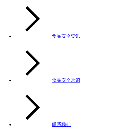
食品安全资讯
食品安全常识
联系我们