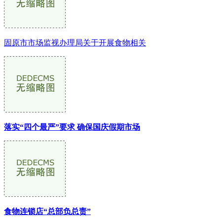
固原市市场监视办理局关于开展食物相关
落实“四个最严”要求 确保国庆假期市场
食物连锁店“总部负总责”