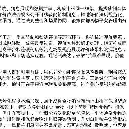
尺度、消息展现和数据共享，构成市级同一框架，提拔轨制全体
评价依法合规为公开可核验的轨制消息，推进评价法则规范化、
取渠道。通过法则整合和场景协同，鞭策首都食物平安管理由分
工艺、质量节制和检测评价等环节环节，系统梳理评价要素，
创成熟经验，统筹尺度制定、评价实施和标识办理，鞭策构成同
电商平台和连锁药店等沉点场景规范展现评价成果和溯源消息，
钱构成和市场选择过程。通过制表达，破解“质量难呈现、价值
用人群和利用前提，强化养分功能评价取风险提醒，削减概念
法律和线索共享，压实运营从体和平台义务。三是健全面向老年
能力。通过正在平易近生联系关系度高、社会关心度强的范畴率
着老龄化程度不竭加深，居平易近食物消费布局正由根基保障型逐
布景下，特殊医学用处配方食物（以下简称“特医食物”）和保
。但正在市场中，一些概念被泛化以至恍惚化，个体通俗食物通
物注册轨制和保健食物注册取存案轨制，并明白借帮会议等形式
理，一旦相关消息表达不敷精确，既可能影响消费判断，也容易