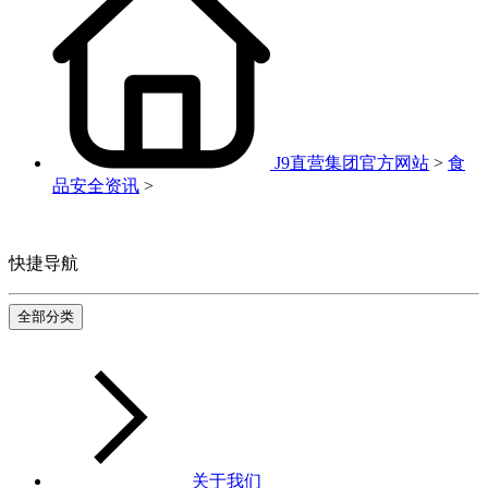
J9直营集团官方网站
>
食
品安全资讯
>
快捷导航
全部分类
关于我们