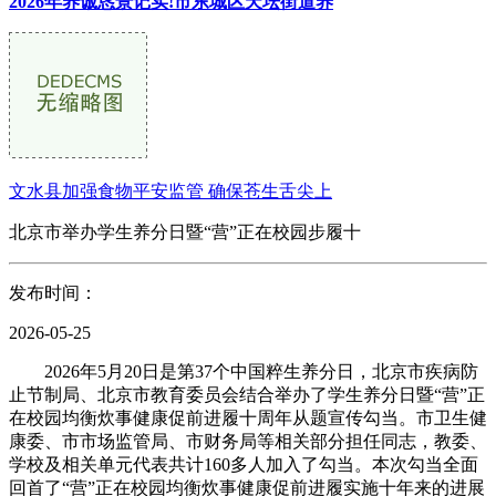
2026年养诚恳景记实!市东城区天坛街道养
文水县加强食物平安监管 确保苍生舌尖上
北京市举办学生养分日暨“营”正在校园步履十
发布时间：
2026-05-25
2026年5月20日是第37个中国粹生养分日，北京市疾病防
止节制局、北京市教育委员会结合举办了学生养分日暨“营”正
在校园均衡炊事健康促前进履十周年从题宣传勾当。市卫生健
康委、市市场监管局、市财务局等相关部分担任同志，教委、
学校及相关单元代表共计160多人加入了勾当。本次勾当全面
回首了“营”正在校园均衡炊事健康促前进履实施十年来的进展