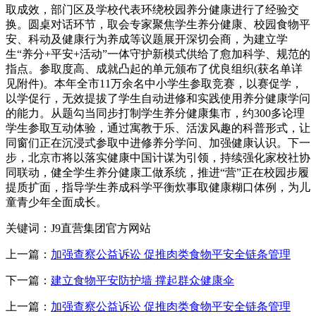
取成效，部门区及学校代表环绕校园养分健康进行了经验交
换。圆桌对话环节，取会专家聚焦学生养分健康、校园食物平
安、科动及健康行为养成等议题展开深切会商，为建立学
生“养分+平安+活动”一体守护新模式供给了愈加科学、规范的
指点。参取度高、成就凸起的单元颁布了优良组织(获名单详
见附件)。本年全市11万余名中小学生参取竞赛，以赛促学，
以学促行，无效提拔了学生自动进修和实践使用养分健康学问
的能力。从题勾当同步打制学生养分健康集市，约300多论理
学生参取互动体验，通过寓教于乐、活泼风趣的科普形式，让
同窗们正在沉浸式参取中进修养分学问、加强健康认识。下一
步，北京市将以落实健康中国计谋为引领，持续强化家校社协
同联动，健全学生养分健康工做系统，推进“营”正在校园步履
提质扩面，指导学生养成科学平衡炊事取健康糊口体例，为儿
童青少年全面成长。
关键词：J9直营集团官方网站
上一篇：
加强查察公益诉讼 促推肉类食物平安全链条管理
下一篇：
建立食物平安防护墙 撑起群众健康伞
上一篇：
加强查察公益诉讼 促推肉类食物平安全链条管理