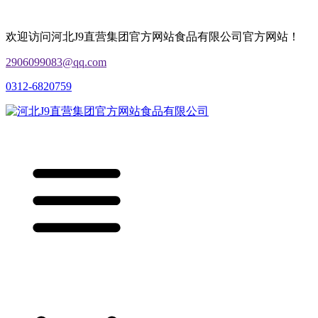
欢迎访问河北J9直营集团官方网站食品有限公司官方网站！
2906099083@qq.com
0312-6820759