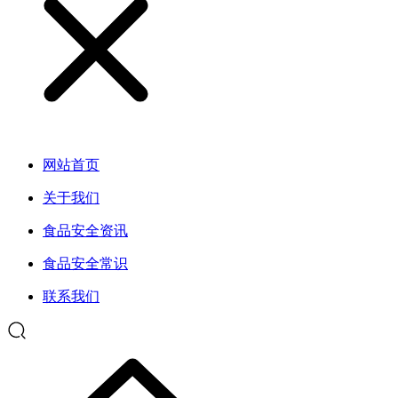
网站首页
关于我们
食品安全资讯
食品安全常识
联系我们