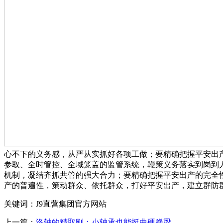
心不下的义务感，从严从实抓好各项工做；要精确把握平安出
参取、全时管控、全域笼盖的监管系统，鞭策义务落实到岗到
机制，凝结齐抓共管的强大合力；要精确把握平安出产的完全
产的普遍性，策动群众、依托群众，打好平安出产，建立群防
关键词：J9直营集团官方网站
上一篇：
洛轴的精取刚：小轴承也能挺曲硬脊梁