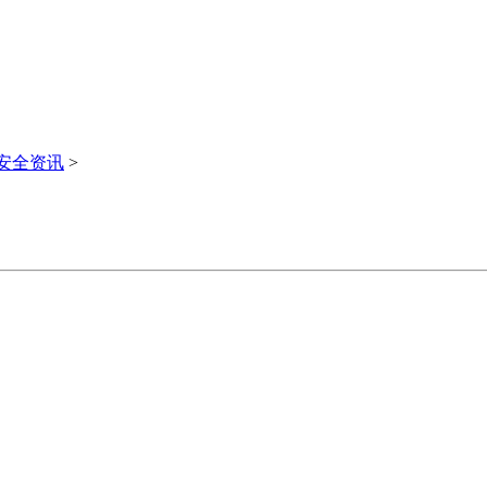
安全资讯
>