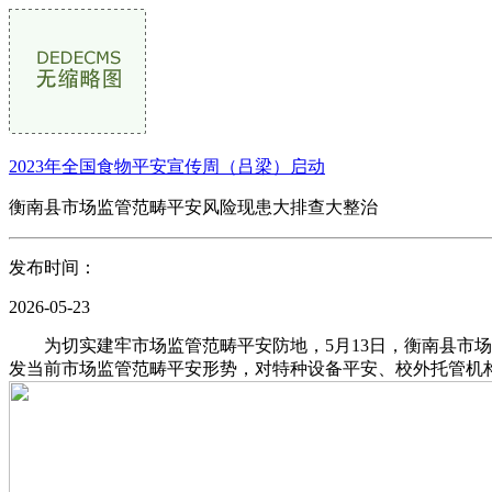
2023年全国食物平安宣传周（吕梁）启动
衡南县市场监管范畴平安风险现患大排查大整治
发布时间：
2026-05-23
为切实建牢市场监管范畴平安防地，5月13日，衡南县市场
发当前市场监管范畴平安形势，对特种设备平安、校外托管机