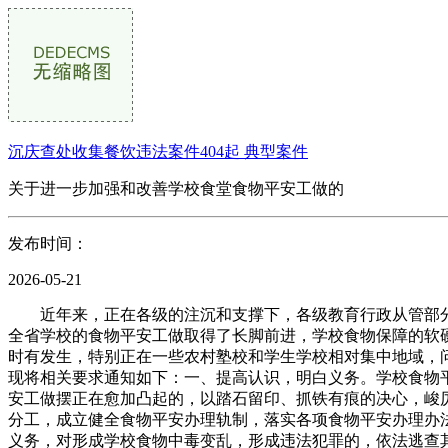
沉庆查处收集餐饮违法案件404起 典型案件
关于进一步加强和改善学校食堂食物平安工做的
发布时间：
2026-05-21
近年来，正在各级的注沉和支撑下，各级教育行政从管部分
全省学校的食物平安工做取得了长脚前进，学校食物保障的软
时有发生，特别正在一些农村塾校和学生学校相对集中地域，
现将相关要求通知如下：一、提高认识，明白义务。学校食物
安工做摆正在愈加凸起的，以踏石留印、抓铁有痕的决心，峻
分工，成立健全食物平安办理轨制，落实各项食物平安办理办
义务，对形成学校食物中毒变乱，形成违法犯罪的，依法逃查