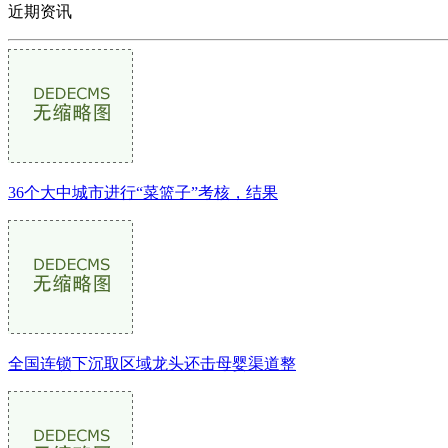
近期资讯
36个大中城市进行“菜篮子”考核，结果
全国连锁下沉取区域龙头还击母婴渠道整