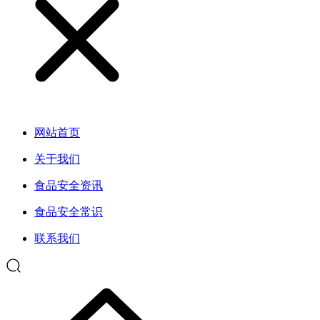
网站首页
关于我们
食品安全资讯
食品安全常识
联系我们