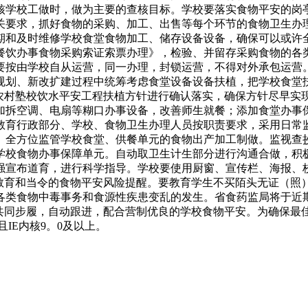
核学校工做时，做为主要的查核目标。学校要落实食物平安的岗
关要求，抓好食物的采购、加工、出售等每个环节的食物卫生办
期和及时维修学校食堂食物加工、储存设备设备，确保可以或许
餐饮办事食物采购索证索票办理》，检验、并留存采购食物的各
要按由学校自从运营，同一办理，封锁运营，不得对外承包运营
规划、新改扩建过程中统筹考虑食堂设备设备扶植，把学校食堂
的农村塾校饮水平安工程扶植方针进行确认落实，确保方针尽早实
加拆空调、电扇等糊口办事设备，改善师生就餐；添加食堂办事
教育行政部分、学校、食物卫生办理人员按职责要求，采用日常
、全方位监管学校食堂、供餐单元的食物出产加工制做。监视查
学校食物办事保障单元。自动取卫生计生部分进行沟通合做，积
强宣布道育，进行科学指导。学校要使用厨窗、宣传栏、海报、
示教育和当令的食物平安风险提醒。要教育学生不买陌头无证（照
类食物中毒事务和食源性疾患变乱的发生。省食药监局将于近期组
共同步履，自动跟进，配合营制优良的学校食物平安。为确保最佳
且IE内核9。0及以上。