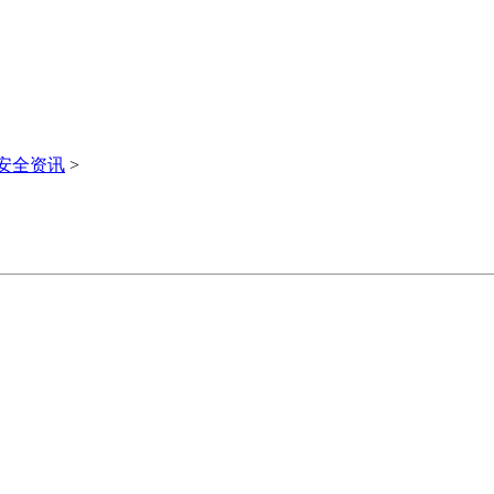
安全资讯
>