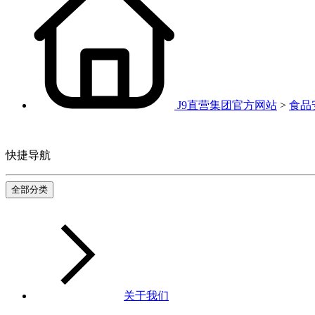
J9直营集团官方网站
>
食品
快捷导航
全部分类
关于我们