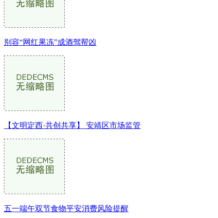
别容“网红果冻”成酒驾帮凶
【文明定西·共创共享】 安靖区市场监管
五一端午双节食物平安消费风险提醒