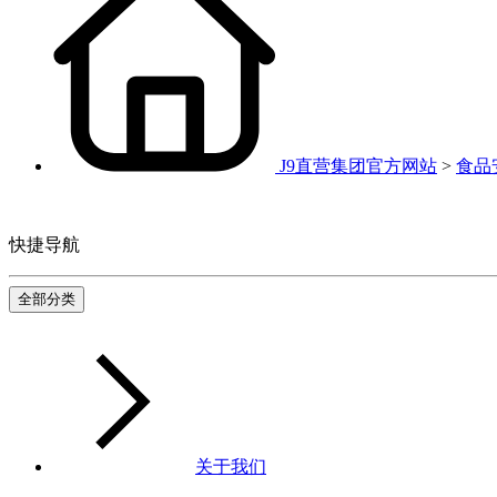
J9直营集团官方网站
>
食品
快捷导航
全部分类
关于我们