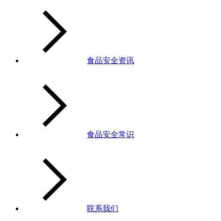
食品安全资讯
食品安全常识
联系我们