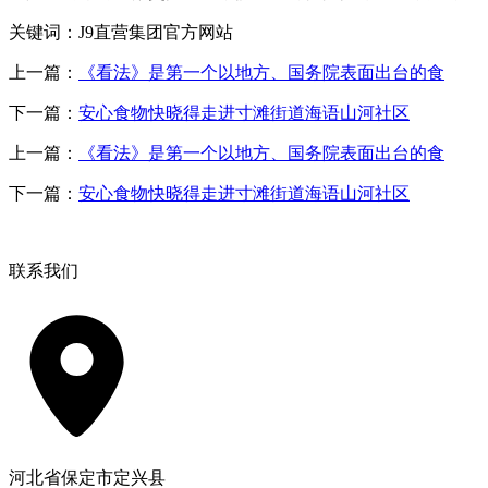
关键词：J9直营集团官方网站
上一篇：
《看法》是第一个以地方、国务院表面出台的食
下一篇：
安心食物快晓得走进寸滩街道海语山河社区
上一篇：
《看法》是第一个以地方、国务院表面出台的食
下一篇：
安心食物快晓得走进寸滩街道海语山河社区
联系我们
河北省保定市定兴县