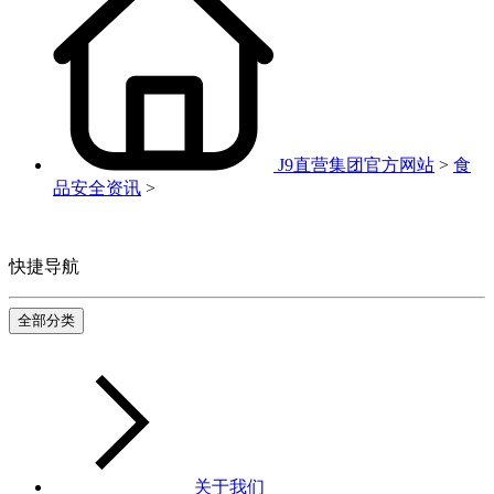
J9直营集团官方网站
>
食
品安全资讯
>
快捷导航
全部分类
关于我们