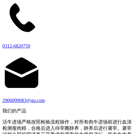
0312-6820759
2906099083@qq.com
我们的产品
活牛进场严格按照检验流程操作，对所有肉牛进场前进行血清
检测瘦肉精，合格后进入待宰圈静养，静养后进行屠宰。屠宰