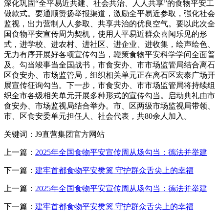
深化巩固“全平易近共建、社会共治、人人共享”的食物平安工
做款式。要通顺赞扬举报渠道，激励全平易近参取，强化社会
监视，出力营制人人参取、共享共治的优良空气。要以此次全
国食物平安宣传周为契机，使用人平易近群众喜闻乐见的形
式，进学校、进农村、进社区、进企业、进收集，绘声绘色、
无力有序开展好各项宣传勾当，鞭策食物平安科学学问全面普
及。勾当竣事当全国战书，市食安办、市市场监管局结合离石
区食安办、市场监管局，组织相关单元正在离石区宏泰广场开
展宣传征询勾当。下一步，市食安办、市市场监管局将持续组
织全市各级相关单元开展多种形式的宣传勾当。启动典礼由市
食安办、市场监视局结合举办。市、区两级市场监视局带领、
市、区食安委单元担任人、社会代表，共80余人加入。
关键词：J9直营集团官方网站
上一篇：
2025年全国食物平安宣传周从场勾当：德法并举建
下一篇：
建牢首都食物平安樊篱 守护群众舌尖上的幸福
上一篇：
2025年全国食物平安宣传周从场勾当：德法并举建
下一篇：
建牢首都食物平安樊篱 守护群众舌尖上的幸福