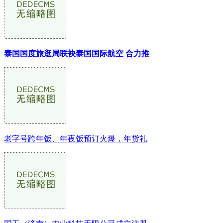
泰国国度旅逛局联袂泰国国际航空 合力推
老字号跨年饭、年夜饭预订火爆，年货礼