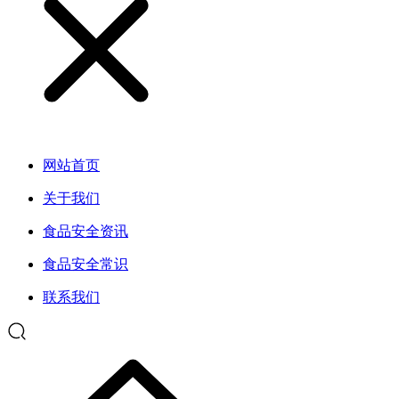
网站首页
关于我们
食品安全资讯
食品安全常识
联系我们