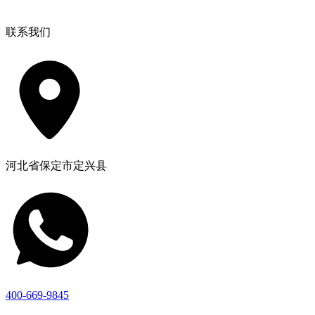
联系我们
河北省保定市定兴县
400-669-9845