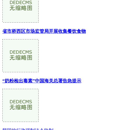
省市桥西区市场监管局开展收集餐饮食物
“奶粉检出毒素”中国海关总署告急提示