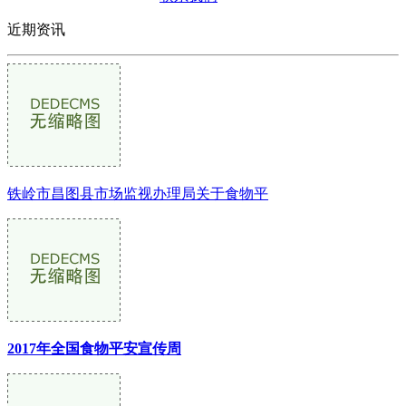
近期资讯
铁岭市昌图县市场监视办理局关于食物平
2017年全国食物平安宣传周