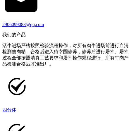
2906099083@qq.com
我们的产品
活牛进场严格按照检验流程操作，对所有肉牛进场前进行血清
检测瘦肉精，合格后进入待宰圈静养，静养后进行屠宰。屠宰
过程全部按照清真工艺要求和屠宰操作规程进行，所有牛肉产
品检测合格后才准出厂。
四分体