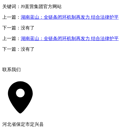
关键词：J9直营集团官方网站
上一篇：
湖南蓝山：全链条闭环机制再发力 结合法律护平
下一篇：没有了
上一篇：
湖南蓝山：全链条闭环机制再发力 结合法律护平
下一篇：没有了
联系我们
河北省保定市定兴县