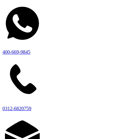
400-669-9845
0312-6820759