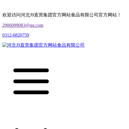
欢迎访问河北J9直营集团官方网站食品有限公司官方网站！
2906099083@qq.com
0312-6820759