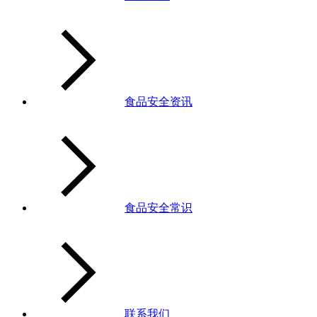
食品安全资讯
食品安全常识
联系我们