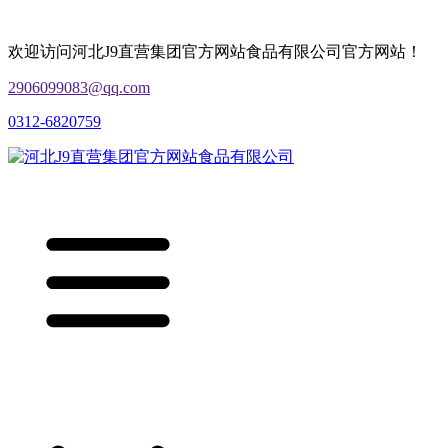
欢迎访问河北J9直营集团官方网站食品有限公司官方网站！
2906099083@qq.com
0312-6820759