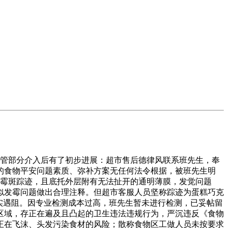
管部分介入后有了初步进展：超市售后德律风联系班先生，奉
的食物平安问题素质、弥补方案无任何法令根据，被班先生明
疑似霉斑踪迹，且底托外层附有无法扯开的通明薄膜，发觉问题
似发霉问题做出合理注释。但超市客服人员坚称踪迹为蛋糕巧克
实遇阻。因专业检测成本过高，班先生暂未进行检测，已妥帖留
区域，存正在遍及且凸起的卫生违法违规行为，严沉违反《食物
正在飞沫、头发污染食材的风险；散称食物区工做人员未按要求