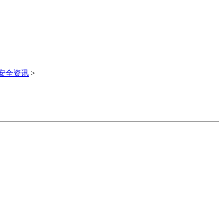
安全资讯
>