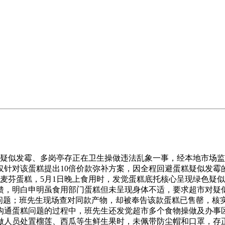
疑似发霉、多岗亭存正在卫生操做违法乱象一事，经本地市场监
仅针对该蛋糕提出10倍价款弥补方案，因全程回避蛋糕疑似发霉
四拆麦芬蛋糕，5月1日晚上食用时，发觉蛋糕底托核心呈现绿色
馈，明白申明虽食用部门蛋糕但未呈现身体不适，要求超市对疑
安问题；班先生现场查对同款产物，却被奉告该款蛋糕已售罄，核
沟通蛋糕问题的过程中，班先生还发觉超市多个食物操做及办事
做人员处置榴莲、西瓜等生鲜生果时，未佩带防尘帽和口罩，存